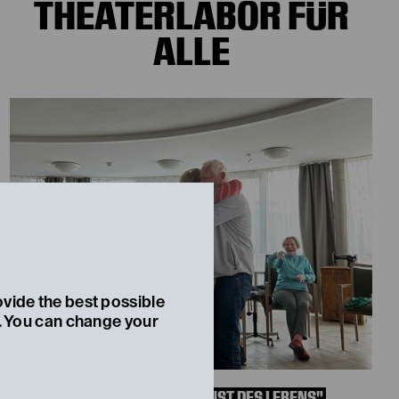
THEATERLABOR FÜR
ALLE
ovide the best possible
t. You can change your
© Landestheater Niederösterreich
„LACHEN ÜBER DEN ERNST DES LEBENS"