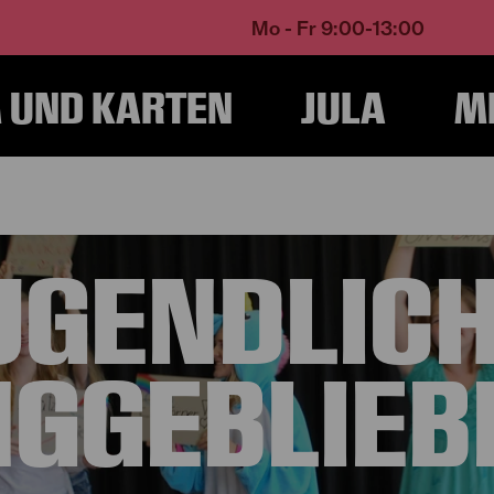
Mo - Fr 9:00-13:00
UND KARTEN
JULA
M
Home
Theatervermittlung
Für Jugendliche und Junggebliebene
UGENDLIC
NGGEBLIEB