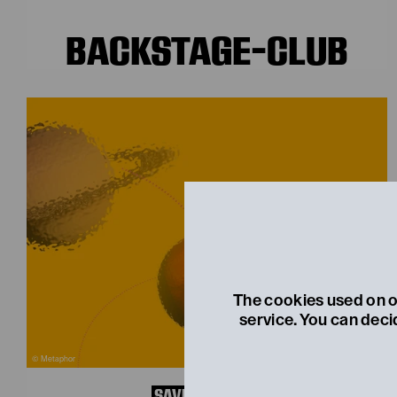
BACKSTAGE-CLUB
The cookies used on ou
service. You can deci
© Metaphor
SAVE THE DATE!