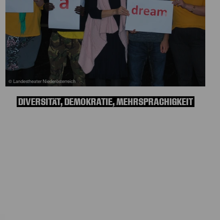
© Landestheater Niederösterreich
DIVERSITÄT, DEMOKRATIE, MEHRSPRACHIGKEIT