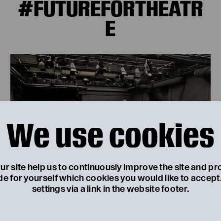
#FUTUREFORTHEATR
E
We use cookies
r site help us to continuously improve the site and pr
de for yourself which cookies you would like to accep
settings via a link in the website footer.
© Stella Radovan
FÜR KINDER UND JUGENDLICHE