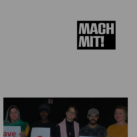
MACH
MIT!