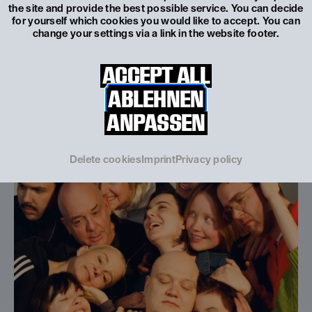
the site and provide the best possible service. You can decide
Spielzeit 2026/27
Was spielt sich ab?
for yourself which cookies you would like to accept. You can
change your settings via a link in the website footer.
Vier Uraufführungen, drei österreichische
Erstaufführungen, internationale Gastspiele,
ACCEPT ALL
Kooperationen und partizipative Initiativen...
ABLEHNEN
MEHR
ERFAHREN
ANPASSEN
© Katarina Šoškić / EXEX
Delete cookies
Imprint
Privacy policy