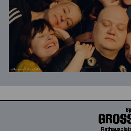
© Katarina Šoškić / EXEX
Sp
GROSS
Rathausplatz