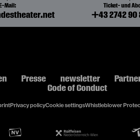
E-Mail:
Ticket- und A
destheater.net
+43 2742 90 
en
Presse
newsletter
Partne
Code of Conduct
rint
Privacy policy
Cookie settings
Whistleblower Protec