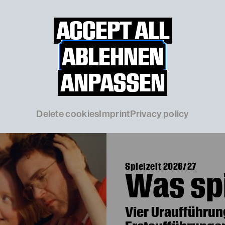
ACCEPT ALL
ABLEHNEN
© Katarina Šoškić / EXEX
ANPASSEN
Delete cookies
Imprint
Privacy policy
Spielzeit 2026/27
Was spi
Vier Uraufführun