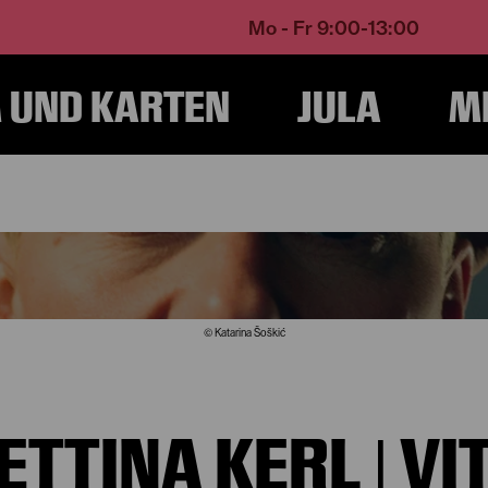
Mo - Fr 9:00-13:00
UND KARTEN
JULA
M
Home
Über Uns
Bettina Kerl
© Katarina Šoškić
ETTINA KERL | VI