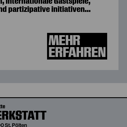
, internationale Gastspiele,
 partizipative initiativen...
MEHR
ERFAHREN
tte
RKSTATT
0 St. Pölten