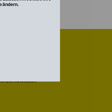
e ändern.
erafimowitsch