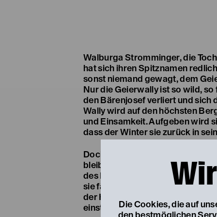
Walburga Stromminger, die Toch
hat sich ihren Spitznamen redlich
sonst niemand gewagt, dem Geie
Nur die Geierwally ist so wild, so f
den Bärenjosef verliert und sich
Wally wird auf den höchsten Berg
und Einsamkeit. Aufgeben wird sie
dass der Winter sie zurück in sei
Doch sie ist unbeugsam, mit ihre
Wir
bleibt sie sich treu, erträgt die
des Dorfes, bis schließlich der Va
sie fällt. Doch auch mit all dem 
der Hochbäuerin fehlt etwas. Die 
Die Cookies, die auf un
einst verlorenes Herz noch nicht
den bestmöglichen Servic