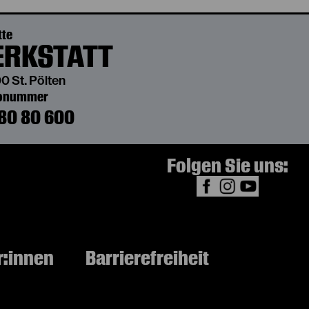
tte
RKSTATT
0 St. Pölten
bonummer
80 80 600
Folgen Sie uns:
r:innen
Barrierefreiheit