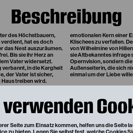
Beschreibung
ter des Höchstbauern,
emotionalen Kern einer E
 verdient, hat es doch
Klischees zu verfallen. 
r das Nest auszuräumen.
von Wilhelmine von Hiller
rei. Bis sie ihr Herz an
sie Altbekanntes infrage s
 dem Vater widersetzt.
Opernvision, sondern die 
 verbannt, in die Kargheit
Außenseiterin, die sich ni
, der Vater ist sicher,
einmal um der Liebe wille
n Haus treiben wird.
Wolfgang Menardi zählt 
m Geier zur Gesellschaft
der Gegenwart. Er bringt
 verwenden Coo
 Verbannung und die Häme
Volksmusiker:innen und 
ter stirbt und der Hof an
Stadtensemble als branda
Reichtum und der Macht
Heimatstück auf die Bühn
stolze Geierwally hat ihr
serer Seite zum Einsatz kommen, helfen uns die Seite l
Altersempfehlung:
 wieder gefunden.
e zu bieten. Legen Sie selbst fest, welche Cookies S