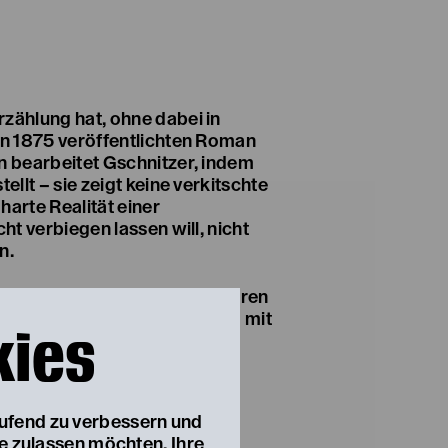
rzählung hat, ohne dabei in
Den 1875 veröffentlichten Roman
n bearbeitet Gschnitzer, indem
tellt – sie zeigt keine verkitschte
harte Realität einer
cht verbiegen lassen will, nicht
n.
zu den gefragtesten Regisseuren
 „Die Geierwally“ gemeinsam mit
kies
Tänzer:innen sowie dem
ktuelles, feministisches
e.
aufend zu verbessern und
ie zulassen möchten. Ihre