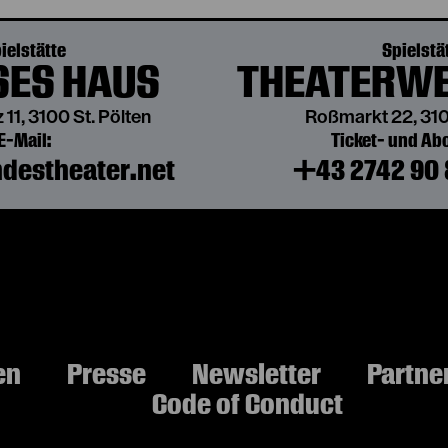
DIE GEIERWALLY
in einer Bearbeitung von Anna Gschnitzer
ielstätte
Spielstä
ES HAUS
THEATERWE
von Wilhelmine von Hillern
 11, 3100 St. Pölten
Roßmarkt 22, 310
E-Mail:
Ticket- und A
destheater.net
+43 2742 90 
DIE GEIERWALLY
in einer Bearbeitung von Anna Gschnitzer
von Wilhelmine von Hillern
en
Presse
Newsletter
Partne
Code of Conduct