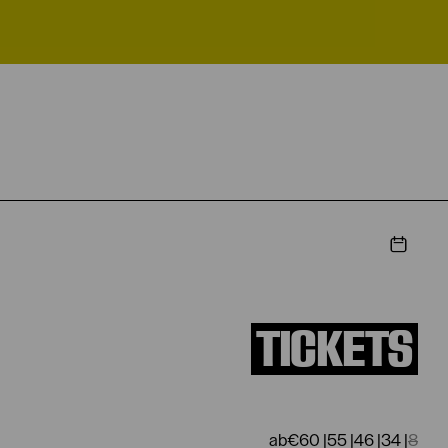
TICKETS
€
60
|
55
|
46
|
34
|
8