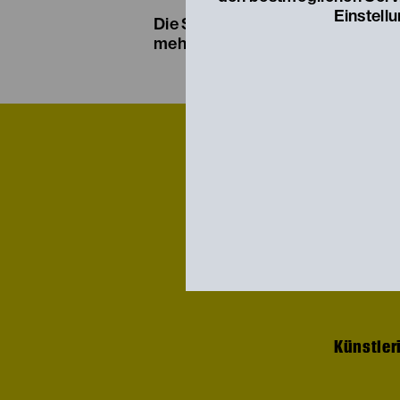
Einstell
Die Südtiroler Autorin Anna Gsch
mehrfach bewiesen, dass sie ein
Künstler