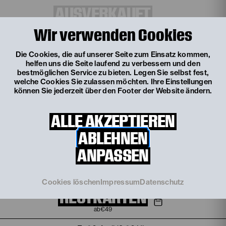
AUSVERKAUFT
WARTELISTE
Wir verwenden Cookies
Die Cookies, die auf unserer Seite zum Einsatz kommen,
Sa, 10. April
19:30 Uhr
helfen uns die Seite laufend zu verbessern und den
DER TRINKER
bestmöglichen Service zu bieten. Legen Sie selbst fest,
welche Cookies Sie zulassen möchten. Ihre Einstellungen
nach dem Roman von Hans Fallada
können Sie jederzeit über den Footer der Website ändern.
AUSVERKAUFT
ALLE AKZEPTIEREN
WARTELISTE
ABLEHNEN
Mi, 28. April
19:30 Uhr
ANPASSEN
DER TRINKER
nach dem Roman von Hans Fallada
Cookies löschen
Impressum
Datenschutz
RESTKARTEN
€
49