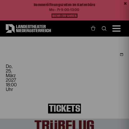
Sommeröffnungszeiten im Kartenbüro
Mo - Fr 9:00-13:00
MEHR ERFAHREN
Home
Programm und Karten
Spielplan
Der Trinker
Do,
25.
März
2027
18:00
Uhr
TICKETS