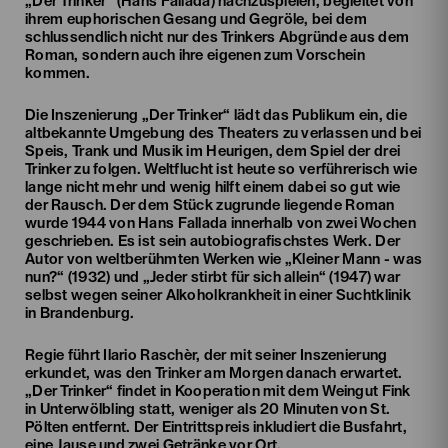
„Der Trinker“ (Hans Fallada) nachzuspielen, begleitet von
ihrem euphorischen Gesang und Gegröle, bei dem
schlussendlich nicht nur des Trinkers Abgründe aus dem
Roman, sondern auch ihre eigenen zum Vorschein
kommen.
Die Inszenierung „Der Trinker“ lädt das Publikum ein, die
altbekannte Umgebung des Theaters zu verlassen und bei
Speis, Trank und Musik im Heurigen, dem Spiel der drei
Trinker zu folgen. Weltflucht ist heute so verführerisch wie
lange nicht mehr und wenig hilft einem dabei so gut wie
der Rausch. Der dem Stück zugrunde liegende Roman
wurde 1944 von Hans Fallada innerhalb von zwei Wochen
geschrieben. Es ist sein autobiografischstes Werk. Der
Autor von weltberühmten Werken wie „Kleiner Mann - was
nun?“ (1932) und „Jeder stirbt für sich allein“ (1947) war
selbst wegen seiner Alkoholkrankheit in einer Suchtklinik
in Brandenburg.
Regie führt Ilario Raschèr, der mit seiner Inszenierung
erkundet, was den Trinker am Morgen danach erwartet.
„Der Trinker“ findet in Kooperation mit dem Weingut Fink
in Unterwölbling statt, weniger als 20 Minuten von St.
Pölten entfernt. Der Eintrittspreis inkludiert die Busfahrt,
eine Jause und zwei Getränke vor Ort.