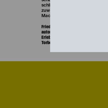
schließlich seine große Liebe Li
zuwendet, verliert er seine Kraft
Machtspielen des Lehrers standz
Friedrich Torbergs 1930 veröffentli
autoritäres Schulsystem ist teilwei
Erlebnissen gespeist. Intensiv und e
Torberg die emotionalen Strapazen 