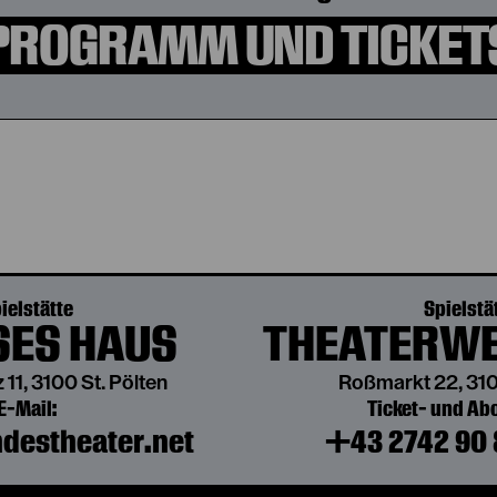
PROGRAMM UND TICKET
ielstätte
Spielstä
ES HAUS
THEATERWE
 11, 3100 St. Pölten
Roßmarkt 22, 310
E-Mail:
Ticket- und A
destheater.net
+43 2742 90 