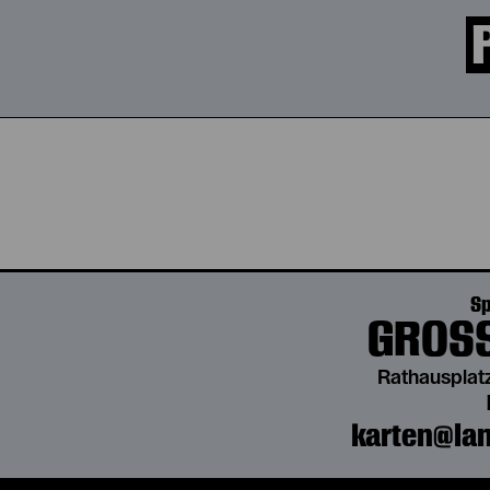
Sp
GROSS
Rathausplatz
karten@lan