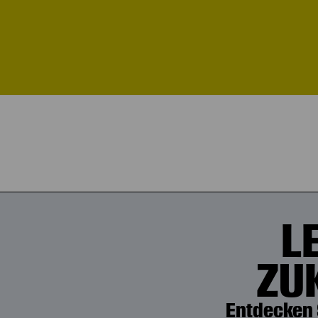
L
ZU
Entdecken 