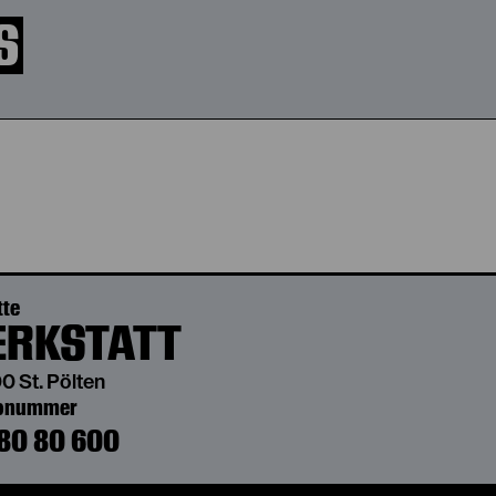
S
tte
RKSTATT
0 St. Pölten
bonummer
80 80 600