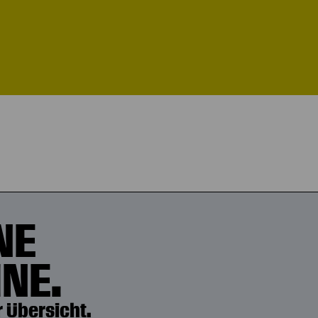
NE
NE.
 Übersicht.