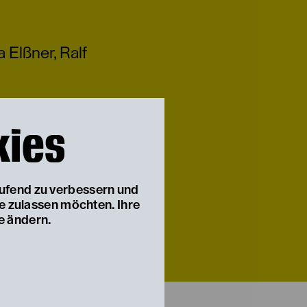
a Elßner
,
Ralf
kies
aufend zu verbessern und
ie zulassen möchten. Ihre
e ändern.