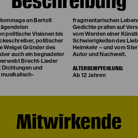
Beschreibung
 Hommage an Bertolt
. Tagebuchzeilen und
prägendsten
 Texte handeln
n politische Visionen bis
persönlichkeit, den
keschreiber, politischer
ns, von Krieg, Exil und
e Weigel Gründer des
d dem Verhältnis von
aber auch ein begnadeter
Autor und Nachwelt.
 verwebt Brecht-Lieder
ALTERSEMPFEHLUNG:
t Dichtungen und
 musikalisch-
Ab 12 Jahren
Mitwirkende