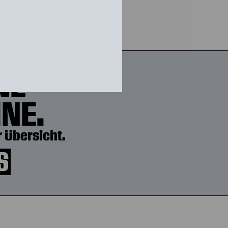
NE
NE.
 Übersicht.
S