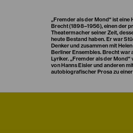
„Fremder als der Mond“ ist eine
fragmentarischen Lebenserzählung
Brecht (1898–1956), einen der 
Gedichte prallen auf Verse und Prosa, die
Theatermacher seiner Zeit, desse
vom Werden einer Künstler
heute Bestand haben. Er war Stüc
Schwierigkeiten des Liebeslebe
Denker und zusammen mit Helen
Heimkehr – und vom Sterben un
Berliner Ensembles. Brecht war 
Lyriker. „Fremder als der Mond“
von Hanns Eisler und anderen mi
autobiografischer Prosa zu einer