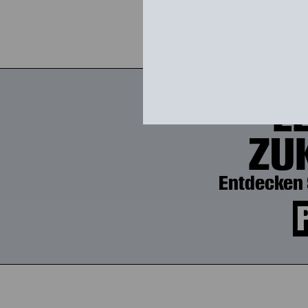
L
ZU
Entdecken 