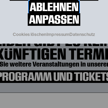
ABLEHNEN
Weitere Termine
ANPASSEN
EIDER GIBT ES KEI
Cookies löschen
Impressum
Datenschutz
KÜNFTIGEN TERMI
Sie weitere Veranstaltungen in unserer
PROGRAMM UND TICKET