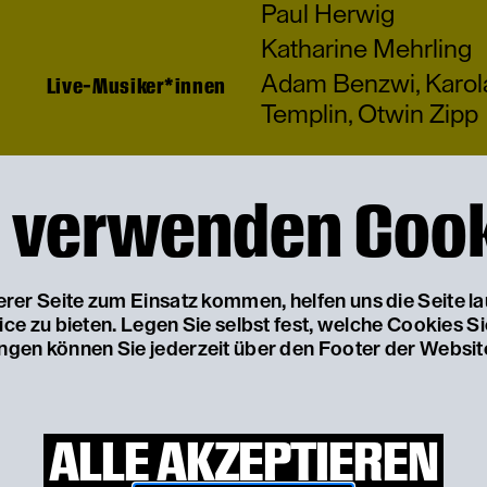
Paul Herwig
Katharine Mehrling
Adam Benzwi
,
Karol
Live-Musiker*innen
Templin
,
Otwin Zipp
Oliver Reese
nszenierung und Fassung
 verwenden Coo
Adam Benzwi
Musikalische Leitung
Hansjörg Hartung
Bühne
Elina Schnizler
Kostüme
serer Seite zum Einsatz kommen, helfen uns die Seite l
Andreas Deinert
Video
e zu bieten. Legen Sie selbst fest, welche Cookies S
Lucien Strauch
Dramaturgie
ungen können Sie jederzeit über den Footer der Websit
ALLE AKZEPTIEREN