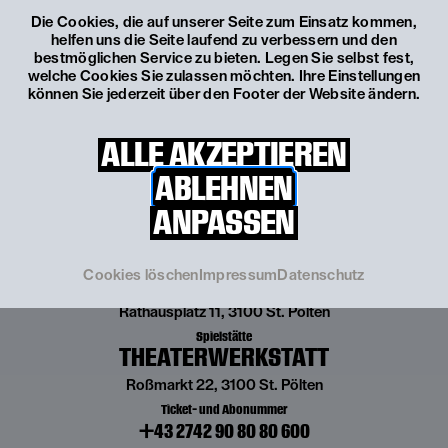
Die Cookies, die auf unserer Seite zum Einsatz kommen,
Artikel
URSULA STRAUSS IM
helfen uns die Seite laufend zu verbessern und den
bestmöglichen Service zu bieten. Legen Sie selbst fest,
INTERVIEW
welche Cookies Sie zulassen möchten. Ihre Einstellungen
können Sie jederzeit über den Footer der Website ändern.
ALLE AKZEPTIEREN
ABLEHNEN
ANPASSEN
Spielstätte
GROSSES HAUS
Cookies löschen
Impressum
Datenschutz
Rathausplatz 11, 3100 St. Pölten
Spielstätte
THEATERWERKSTATT
Roßmarkt 22, 3100 St. Pölten
Ticket- und Abonummer
+43 2742 90 80 80 600