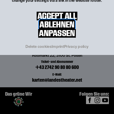
change your settings via a link in the website footer.
ACCEPT ALL
ABLEHNEN
Spielstätte
GROSSES HAUS
ANPASSEN
Rathausplatz 11, 3100 St. Pölten
Spielstätte
THEATERWERKSTATT
Delete cookies
Imprint
Privacy policy
Roßmarkt 22, 3100 St. Pölten
Ticket- und Abonummer
+43 2742 90 80 80 600
E-Mail:
karten@landestheater.net
Das grüne Wir
Folgen Sie uns: