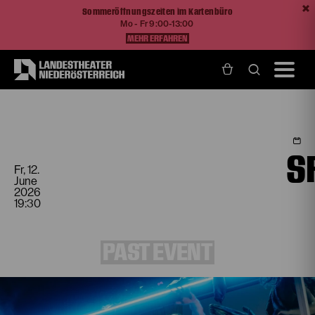
Sommeröffnungszeiten im Kartenbüro
Mo - Fr 9:00-13:00
MEHR ERFAHREN
Home
Programm und Karten
Spielplan
Speed - Auf den letzten Metern
S
Fr, 12.
June
2026
19:30
PAST EVENT