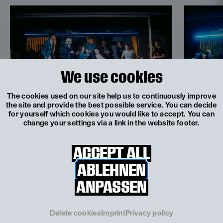
We use cookies
The cookies used on our site help us to continuously improve
the site and provide the best possible service. You can decide
for yourself which cookies you would like to accept. You can
© Philine Hofmann
© Philine Hofmann
change your settings via a link in the website footer.
ACCEPT ALL
ABLEHNEN
Contributors
ANPASSEN
Tobias Artner
Delete cookies
Imprint
Privacy policy
Caroline Baas
Marthe Lola Deutschmann