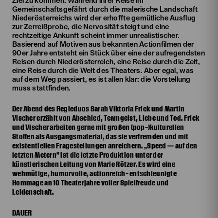
Ziel zu kommen. Während ihrer Reise im
Gemeinschaftsgefährt durch die malerische Landschaft
Niederösterreichs wird der erhoffte gemütliche Ausflug
zur Zerreißprobe, die Nervosität steigt und eine
rechtzeitige Ankunft scheint immer unrealistischer.
Basierend auf Motiven aus bekannten Actionfilmen der
90er Jahre entsteht ein Stück über eine der aufregendsten
Reisen durch Niederösterreich, eine Reise durch die Zeit,
eine Reise durch die Welt des Theaters. Aber egal, was
auf dem Weg passiert, es ist allen klar: die Vorstellung
muss stattfinden.
Der Abend des Regieduos Sarah Viktoria Frick und Martin
Vischer erzählt von Abschied, Teamgeist, Liebe und Tod. Frick
und Vischer arbeiten gerne mit großen (pop-)kulturellen
Stoffen als Ausgangsmaterial, das sie verfremden und mit
existentiellen Fragestellungen anreichern. „Speed — auf den
letzten Metern” ist die letzte Produktion unter der
künstlerischen Leitung von Marie Rötzer. Es wird eine
wehmütige, humorvolle, actionreich- entschleunigte
Hommage an 10 Theaterjahre voller Spielfreude und
Leidenschaft.
DAUER