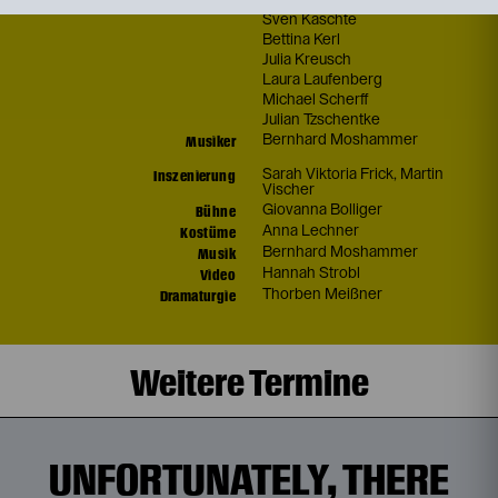
Sven Kaschte
Bettina Kerl
Julia Kreusch
Laura Laufenberg
Michael Scherff
Julian Tzschentke
Musiker
Bernhard Moshammer
Inszenierung
Sarah Viktoria Frick
,
Martin
Vischer
Bühne
Giovanna Bolliger
Kostüme
Anna Lechner
Musik
Bernhard Moshammer
Video
Hannah Strobl
Dramaturgie
Thorben Meißner
Weitere Termine
UNFORTUNATELY, THERE