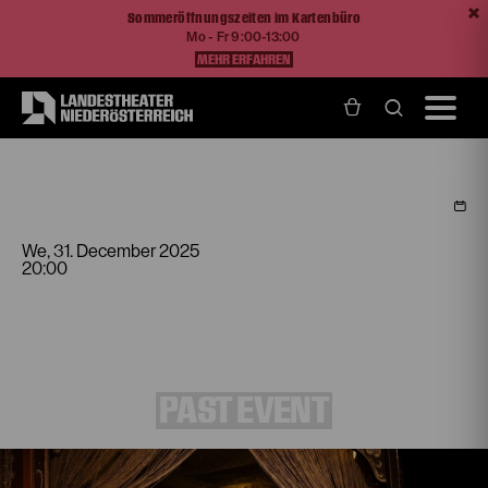
Sommeröffnungszeiten im Kartenbüro
Mo - Fr 9:00-13:00
MEHR ERFAHREN
Home
Programm und Karten
Spielplan
Die eingebildete Kranke
We, 31. December
2025
20:00
PAST EVENT