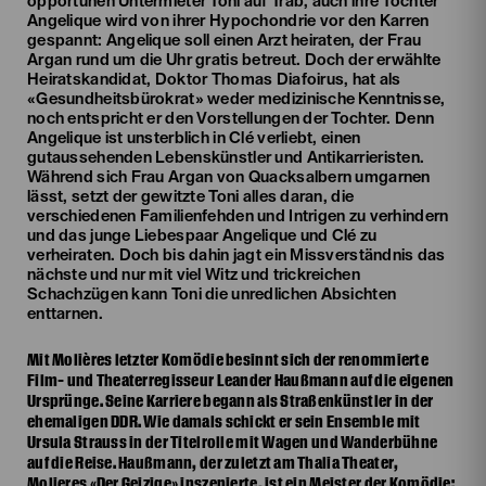
opportunen Untermieter Toni auf Trab, auch ihre Tochter
Angelique wird von ihrer Hypochondrie vor den Karren
gespannt: Angelique soll einen Arzt heiraten, der Frau
Argan rund um die Uhr gratis betreut. Doch der erwählte
Heiratskandidat, Doktor Thomas Diafoirus, hat als
«Gesundheitsbürokrat» weder medizinische Kenntnisse,
noch entspricht er den Vorstellungen der Tochter. Denn
Angelique ist unsterblich in Clé verliebt, einen
gutaussehenden Lebenskünstler und Antikarrieristen.
Während sich Frau Argan von Quacksalbern umgarnen
lässt, setzt der gewitzte Toni alles daran, die
verschiedenen Familienfehden und Intrigen zu verhindern
und das junge Liebespaar Angelique und Clé zu
verheiraten. Doch bis dahin jagt ein Missverständnis das
nächste und nur mit viel Witz und trickreichen
Schachzügen kann Toni die unredlichen Absichten
enttarnen.
Mit Molières letzter Komödie besinnt sich der renommierte
Film- und Theaterregisseur Leander Haußmann auf die eigenen
Ursprünge. Seine Karriere begann als Straßenkünstler in der
ehemaligen DDR. Wie damals schickt er sein Ensemble mit
Ursula Strauss in der Titelrolle mit Wagen und Wanderbühne
auf die Reise. Haußmann, der zuletzt am Thalia Theater,
Molieres «Der Geizige» inszenierte, ist ein Meister der Komödie: