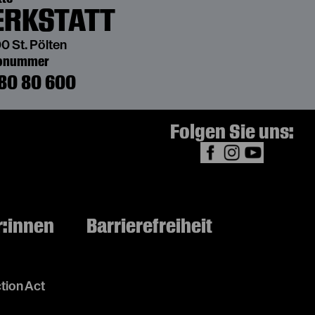
RKSTATT
0 St. Pölten
bonummer
80 80 600
Folgen Sie uns:
r:innen
Barrierefreiheit
tion Act