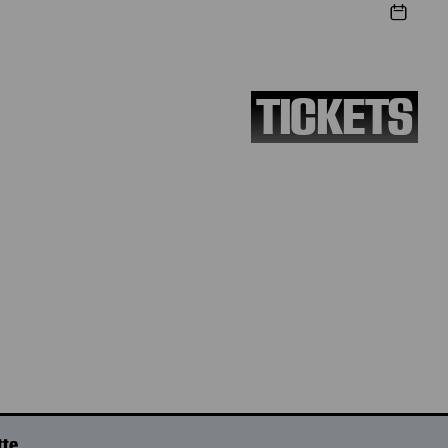
TICKETS
€
60
|
55
|
46
|
34
|
8
tte