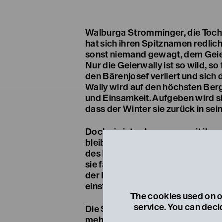
Walburga Stromminger, die Toch
hat sich ihren Spitznamen redlich
sonst niemand gewagt, dem Geie
Nur die Geierwally ist so wild, so f
den Bärenjosef verliert und sich
Wally wird auf den höchsten Berg
und Einsamkeit. Aufgeben wird sie
dass der Winter sie zurück in sei
Doch sie ist unbeugsam, mit ihre
bleibt sie sich treu, erträgt die
des Dorfes, bis schließlich der Va
sie fällt. Doch auch mit all dem 
der Hochbäuerin fehlt etwas. Die 
einst verlorenes Herz noch nicht
The cookies used on ou
service. You can deci
Die Südtiroler Autorin Anna Gsch
mehrfach bewiesen, dass sie ein