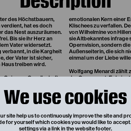
Description
ter des Höchstbauern,
emotionalen Kern einer E
 verdient, hat es doch
Klischees zu verfallen. 
r das Nest auszuräumen.
von Wilhelmine von Hiller
rei. Bis sie ihr Herz an
sie Altbekanntes infrage s
 dem Vater widersetzt.
Opernvision, sondern die 
 verbannt, in die Kargheit
Außenseiterin, die sich ni
, der Vater ist sicher,
einmal um der Liebe wille
n Haus treiben wird.
Wolfgang Menardi zählt 
m Geier zur Gesellschaft
der Gegenwart. Er bringt
 Verbannung und die Häme
Volksmusiker:innen und 
We use cookies
ter stirbt und der Hof an
Stadtensemble als branda
Reichtum und der Macht
Heimatstück auf die Bühn
stolze Geierwally hat ihr
Altersempfehlung:
 wieder gefunden.
r site help us to continuously improve the site and pr
Für alle ab 14 Jahren
de for yourself which cookies you would like to accep
nitzer hat schon
settings via a link in the website footer.
 Gespür für den