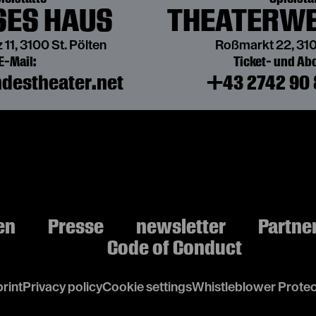
ES HAUS
THEATERWE
von Wilhelmine von Hillern
 11, 3100 St. Pölten
Roßmarkt 22, 310
E-Mail:
Ticket- und A
destheater.net
+43 2742 90 
DIE GEIERWALLY
in einer Bearbeitung von Anna Gschnitzer
von Wilhelmine von Hillern
en
Presse
newsletter
Partne
Code of Conduct
rint
Privacy policy
Cookie settings
Whistleblower Protec