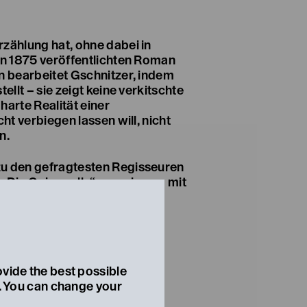
rzählung hat, ohne dabei in
Den 1875 veröffentlichten Roman
n bearbeitet Gschnitzer, indem
tellt – sie zeigt keine verkitschte
harte Realität einer
cht verbiegen lassen will, nicht
n.
zu den gefragtesten Regisseuren
 „Die Geierwally“ gemeinsam mit
Tänzer:innen sowie dem
ktuelles, feministisches
e.
ovide the best possible
t. You can change your