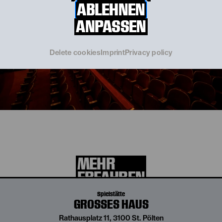
ABLEHNEN
ANPASSEN
Delete cookies
Imprint
Privacy policy
Über 200 Jahre Landestheater
Niederösterreich
MEHR
ERFAHREN
Spielstätte
GROSSES HAUS
Rathausplatz 11, 3100 St. Pölten