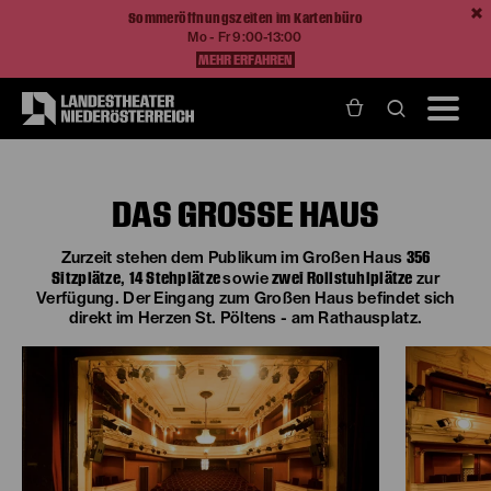
Sommeröffnungszeiten im Kartenbüro
Mo - Fr 9:00-13:00
MEHR ERFAHREN
Home
Ihr Besuch
Spielstätten
Großes Haus
DAS GROSSE HAUS
356
Zurzeit stehen dem Publikum im Großen Haus
Sitzplätze
14 Stehplätze
zwei Rollstuhlplätze
,
sowie
zur
Verfügung. Der Eingang zum Großen Haus befindet sich
direkt im Herzen St. Pöltens - am Rathausplatz.