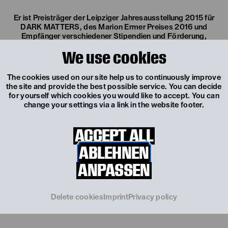
Er ist Preisträger der Leipziger Jahresausstellung 2015 für
DARK MATTERS, des Marion Ermer Preises 2016 und
Empfänger verschiedener Stipendien und Förderung,
darunter des Aufenthaltsstipendiums am ISCP in New York.
We use cookies
Seine Werke befinden sich in privaten und institutionellen
Sammlungen wie der Staatlichen Kunstsammlung Dresden.
2024 erhielt er die Drehbuchförderung der BKM für sein
The cookies used on our site help us to continuously improve
Langfilm-Debüt.
the site and provide the best possible service. You can decide
for yourself which cookies you would like to accept. You can
change your settings via a link in the website footer.
Er veröffentlichte “Das Surren der Bildmaschine” bei
Spector Books.
ACCEPT ALL
ABLEHNEN
ANPASSEN
Delete cookies
Imprint
Privacy policy