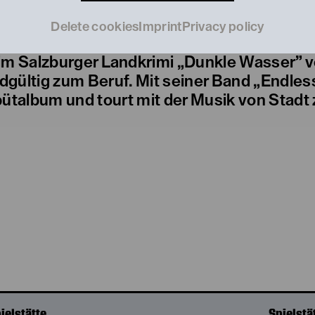
t Seminar abschloss. Am Theater arbeitete
r anderem zu sehen am Schauspielhaus Wien
Delete cookies
Imprint
Privacy policy
r und Schauspieler stand er am Lichthofthe
er im Salzburger Landkrimi „Dunkle Wasser”
gültig zum Beruf. Mit seiner Band „Endles
ütalbum und tourt mit der Musik von Stadt 
ielstätte
Spielstä