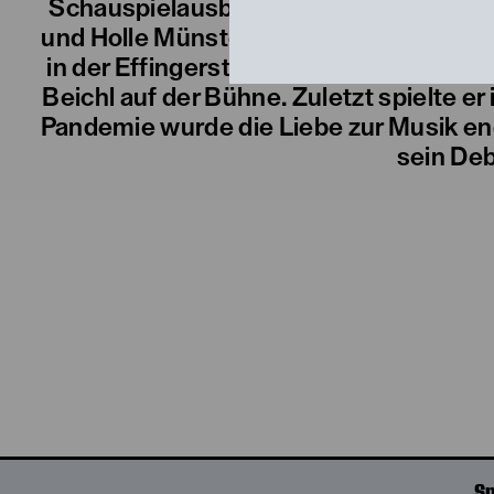
Schauspielausbildung am Max Reinhard
und Holle Münster und war dabei unte
in der Effingerstraße Bern. Als Musike
Beichl auf der Bühne. Zuletzt spielte 
Pandemie wurde die Liebe zur Musik end
sein Deb
Sp