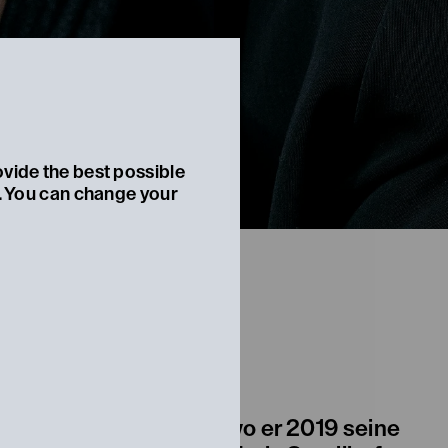
ovide the best possible
t. You can change your
urg zog er nach Wien, wo er 2019 seine