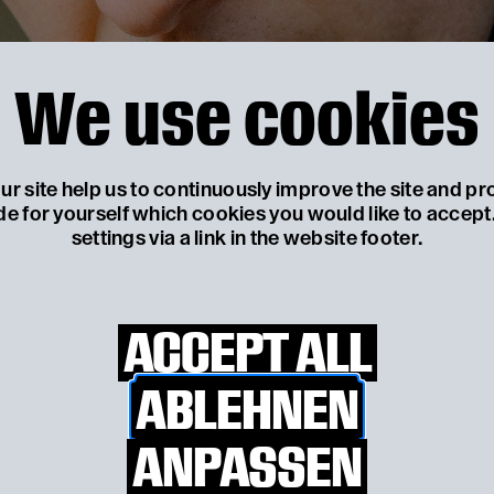
We use cookies
r site help us to continuously improve the site and pr
de for yourself which cookies you would like to accep
settings via a link in the website footer.
© David Schermann
ACCEPT ALL
Biography
ABLEHNEN
ANPASSEN
dt geboren. Nach den Jugendjahren in Salzb