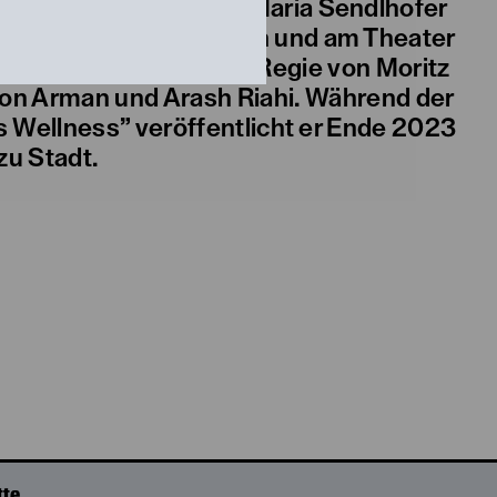
 er mit Anna Marboe, Maria Sendlhofer
, am Volkstheater Wien und am Theater
ater Hamburg unter der Regie von Moritz
 von Arman und Arash Riahi. Während der
s Wellness” veröffentlicht er Ende 2023
zu Stadt.
tte