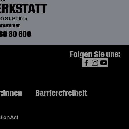
RKSTATT
0 St. Pölten
bonummer
80 80 600
Folgen Sie uns:
r:innen
Barrierefreiheit
tion Act