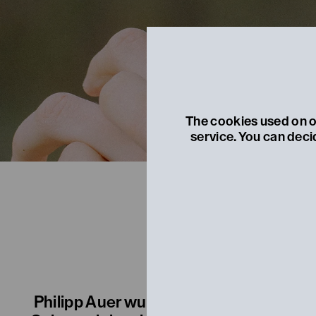
The cookies used on ou
service. You can deci
Philipp Auer wurde 1993 in Wr. Neusta