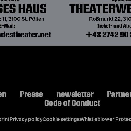
ES HAUS
THEATERWE
 11, 3100 St. Pölten
Roßmarkt 22, 310
E-Mail:
Ticket- und A
destheater.net
+43 2742 90 
en
Presse
newsletter
Partne
Code of Conduct
rint
Privacy policy
Cookie settings
Whistleblower Protec