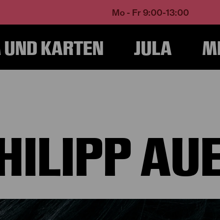
Mo - Fr 9:00-13:00
UND KARTEN
JULA
M
Home
Über Uns
Ensemble und Künstlerische Teams
Philipp Auer
HILIPP AU