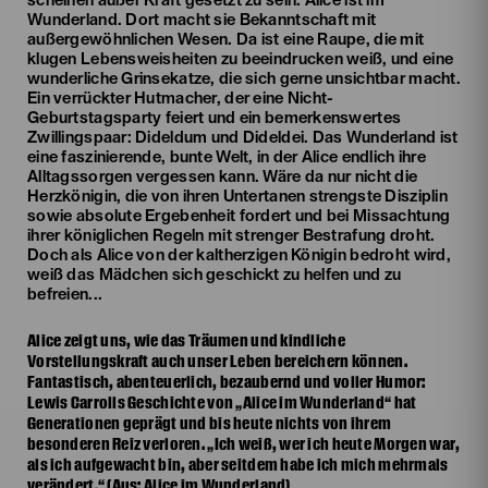
scheinen außer Kraft gesetzt zu sein. Alice ist im
Wunderland. Dort macht sie Bekanntschaft mit
außergewöhnlichen Wesen. Da ist eine Raupe, die mit
klugen Lebensweisheiten zu beeindrucken weiß, und eine
wunderliche Grinsekatze, die sich gerne unsichtbar macht.
Ein verrückter Hutmacher, der eine Nicht-
Geburtstagsparty feiert und ein bemerkenswertes
Zwillingspaar: Dideldum und Dideldei. Das Wunderland ist
eine faszinierende, bunte Welt, in der Alice endlich ihre
Alltagssorgen vergessen kann. Wäre da nur nicht die
Herzkönigin, die von ihren Untertanen strengste Disziplin
sowie absolute Ergebenheit fordert und bei Missachtung
ihrer königlichen Regeln mit strenger Bestrafung droht.
Doch als Alice von der kaltherzigen Königin bedroht wird,
weiß das Mädchen sich geschickt zu helfen und zu
befreien...
Alice zeigt uns, wie das Träumen und kindliche
Vorstellungskraft auch unser Leben bereichern können.
Fantastisch, abenteuerlich, bezaubernd und voller Humor:
Lewis Carrolls Geschichte von „Alice im Wunderland“ hat
Generationen geprägt und bis heute nichts von ihrem
besonderen Reiz verloren. „Ich weiß, wer ich heute Morgen war,
als ich aufgewacht bin, aber seitdem habe ich mich mehrmals
verändert.“ (Aus: Alice im Wunderland)