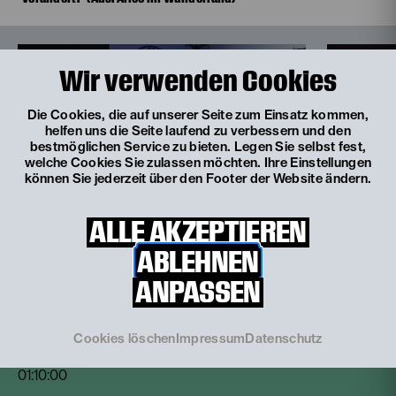
Wir verwenden Cookies
Die Cookies, die auf unserer Seite zum Einsatz kommen,
helfen uns die Seite laufend zu verbessern und den
bestmöglichen Service zu bieten. Legen Sie selbst fest,
welche Cookies Sie zulassen möchten. Ihre Einstellungen
können Sie jederzeit über den Footer der Website ändern.
ALLE AKZEPTIEREN
ABLEHNEN
© Theater mit Horizont
© Theater mit Hori
ANPASSEN
Programm
Cookies löschen
Impressum
Datenschutz
01:10:00