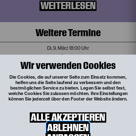
WEITERLESEN
Weitere Termine
Di, 9. März
18:00 Uhr
MUSIK
Sittengemälde in vier Bildern
Wir verwenden Cookies
von Frank Wedekind
TICKETS
Die Cookies, die auf unserer Seite zum Einsatz kommen,
helfen uns die Seite laufend zu verbessern und den
bestmöglichen Service zu bieten. Legen Sie selbst fest,
welche Cookies Sie zulassen möchten. Ihre Einstellungen
Mi, 17. März
10:30 Uhr
können Sie jederzeit über den Footer der Website ändern.
MUSIK
Sittengemälde in vier Bildern
ALLE AKZEPTIEREN
von Frank Wedekind
ABLEHNEN