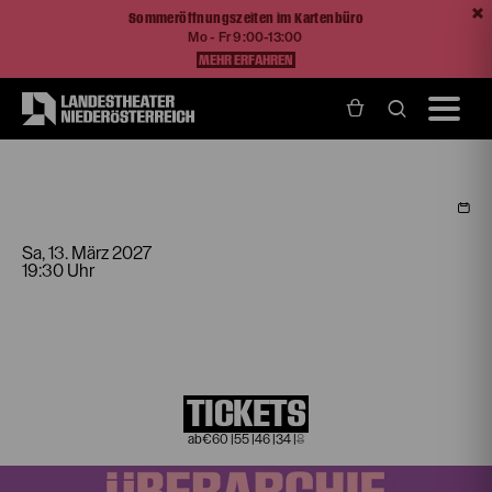
Sommeröffnungszeiten im Kartenbüro
Mo - Fr 9:00-13:00
MEHR ERFAHREN
Home
Programm und Karten
Spielplan
Musik
Sa, 13. März
2027
19:30 Uhr
TICKETS
€
60
|
55
|
46
|
34
|
8