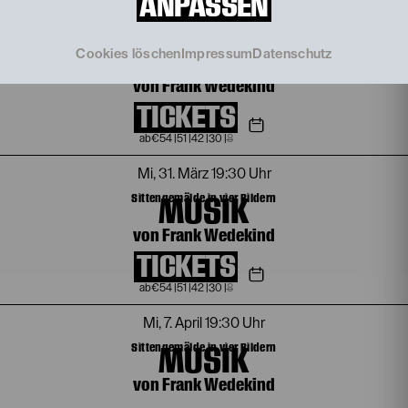
ANPASSEN
Do, 18. März
19:30 Uhr
MUSIK
Sittengemälde in vier Bildern
Cookies löschen
Impressum
Datenschutz
von Frank Wedekind
TICKETS
€
54
|
51
|
42
|
30
|
8
Mi, 31. März
19:30 Uhr
MUSIK
Sittengemälde in vier Bildern
von Frank Wedekind
TICKETS
€
54
|
51
|
42
|
30
|
8
Mi, 7. April
19:30 Uhr
MUSIK
Sittengemälde in vier Bildern
von Frank Wedekind