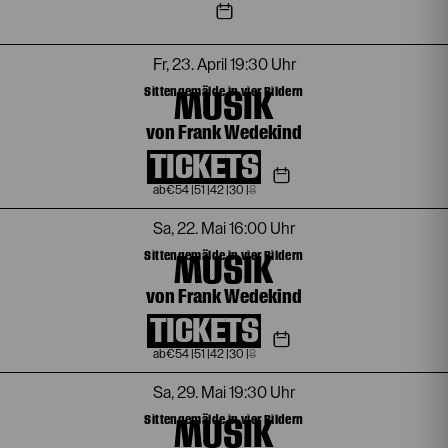
Fr, 23. April
19:30 Uhr
MUSIK
Sittengemälde in vier Bildern
von Frank Wedekind
TICKETS
€
54
|
51
|
42
|
30
|
8
Sa, 22. Mai
16:00 Uhr
MUSIK
Sittengemälde in vier Bildern
von Frank Wedekind
TICKETS
€
54
|
51
|
42
|
30
|
8
Sa, 29. Mai
19:30 Uhr
MUSIK
Sittengemälde in vier Bildern