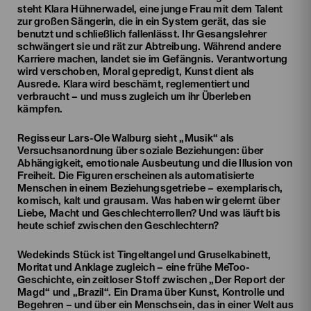
steht Klara Hühnerwadel, eine junge Frau mit dem Talent
zur großen Sängerin, die in ein System gerät, das sie
benutzt und schließlich fallenlässt. Ihr Gesangslehrer
schwängert sie und rät zur Abtreibung. Während andere
Karriere machen, landet sie im Gefängnis. Verantwortung
wird verschoben, Moral gepredigt, Kunst dient als
Ausrede. Klara wird beschämt, reglementiert und
verbraucht – und muss zugleich um ihr Überleben
kämpfen.
Regisseur Lars-Ole Walburg sieht „Musik“ als
Versuchsanordnung über soziale Beziehungen: über
Abhängigkeit, emotionale Ausbeutung und die Illusion von
Freiheit. Die Figuren erscheinen als automatisierte
Menschen in einem Beziehungsgetriebe – exemplarisch,
komisch, kalt und grausam. Was haben wir gelernt über
Liebe, Macht und Geschlechterrollen? Und was läuft bis
heute schief zwischen den Geschlechtern?
Wedekinds Stück ist Tingeltangel und Gruselkabinett,
Moritat und Anklage zugleich – eine frühe MeToo-
Geschichte, ein zeitloser Stoff zwischen „Der Report der
Magd“ und „Brazil“. Ein Drama über Kunst, Kontrolle und
Begehren – und über ein Menschsein, das in einer Welt aus