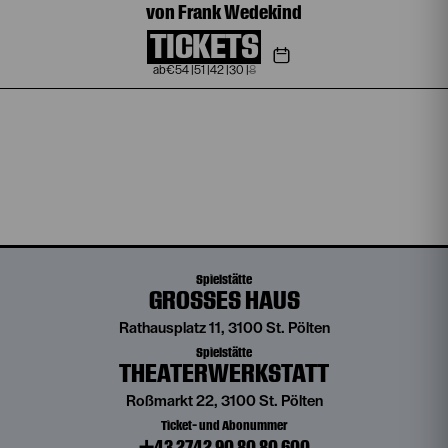
von Frank Wedekind
TICKETS
€
54
|
51
|
42
|
30
|
8
Spielstätte
GROSSES HAUS
Rathausplatz 11, 3100 St. Pölten
Spielstätte
THEATERWERKSTATT
Roßmarkt 22, 3100 St. Pölten
Ticket- und Abonummer
+43 2742 90 80 80 600