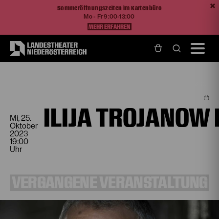
Sommeröffnungszeiten im Kartenbüro
Mo - Fr 9:00-13:00
MEHR ERFAHREN
Home
Programm und Karten
Spielplan
Ilija Trojanow Buchpräsentation "Tausend und ein Morgen" Blätterwirbel 2023
ILIJA TROJANOW
Mi, 25.
Oktober
2023
19:00
Uhr
VERGANGENE VERANSTALTUNG