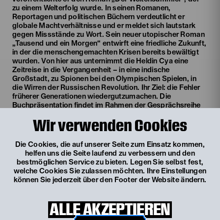
zu einem Welterfolg wurde. In seinen Romanen,
Reportagen und politischen Büchern verdeutlicht er
globale Machtverhältnisse und er meldet sich lautstark
gegen Missstände zu Wort. Sein neuer utopischer Roman
„Tausend und ein Morgen“ entwirft eine friedliche Zukunft,
in der die menschengemachten Krisen bereits bewältigt
wurden. Von hier aus unternimmt die Heldin Cya eine
Zeitreise in die Vergangenheit – in eine indische
Großstadt, zu Spionen bei den Olympischen Spielen, in
die Wirren der Russischen Revolution. Ihr Ziel: die Fehler
früherer Generationen wiedergutzumachen. Die
Buchpräsentation findet im Rahmen der Gesprächsreihe
„Der utopische Raum“
statt; Ilija Trojanow liest
Wir verwenden Cookies
gemeinsam mit einem Ensemblemitglied aus dem Roman
und spricht in der Moderation der Leitenden Dramaturgin
Julia Engelmayer über utopisches Schreiben und Handeln.
Die Cookies, die auf unserer Seite zum Einsatz kommen,
Das Publikum ist eingeladen, mitzudiskutieren.
helfen uns die Seite laufend zu verbessern und den
bestmöglichen Service zu bieten. Legen Sie selbst fest,
welche Cookies Sie zulassen möchten. Ihre Einstellungen
Weitere Termine
können Sie jederzeit über den Footer der Website ändern.
ALLE AKZEPTIEREN