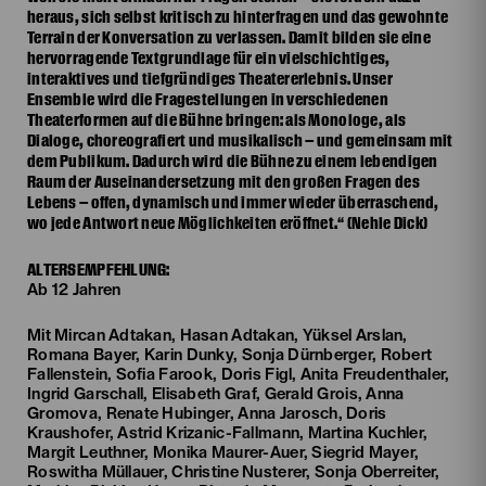
heraus, sich selbst kritisch zu hinterfragen und das gewohnte
Terrain der Konversation zu verlassen. Damit bilden sie eine
hervorragende Textgrundlage für ein vielschichtiges,
interaktives und tiefgründiges Theatererlebnis. Unser
Ensemble wird die Fragestellungen in verschiedenen
Theaterformen auf die Bühne bringen: als Monologe, als
Dialoge, choreografiert und musikalisch – und gemeinsam mit
dem Publikum. Dadurch wird die Bühne zu einem lebendigen
Raum der Auseinandersetzung mit den großen Fragen des
Lebens – offen, dynamisch und immer wieder überraschend,
wo jede Antwort neue Möglichkeiten eröffnet.“ (Nehle Dick)
ALTERSEMPFEHLUNG:
Ab 12 Jahren
Mit Mircan Adtakan, Hasan Adtakan, Yüksel Arslan,
Romana Bayer, Karin Dunky, Sonja Dürnberger, Robert
Fallenstein, Sofia Farook, Doris Figl, Anita Freudenthaler,
Ingrid Garschall, Elisabeth Graf, Gerald Grois, Anna
Gromova, Renate Hubinger, Anna Jarosch, Doris
Kraushofer, Astrid Krizanic-Fallmann, Martina Kuchler,
Margit Leuthner, Monika Maurer-Auer, Siegrid Mayer,
Roswitha Müllauer, Christine Nusterer, Sonja Oberreiter,