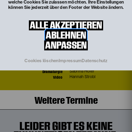
welche Cookies Sie zulassen möchten. Ihre Einstellungen
können Sie jederzeit über den Footer der Website ändern.
© Franzi Kreis
ALLE AKZEPTIEREN
ABLEHNEN
Mitwirkende
ANPASSEN
Inszenierung
Nehle Dick
Cookies löschen
Impressum
Datenschutz
Komposition und musikalische
Florian Kmet
Einrichtung
Dramaturgie
Sabrina Hofer
Video
Hannah Strobl
Weitere Termine
LEIDER GIBT ES KEINE