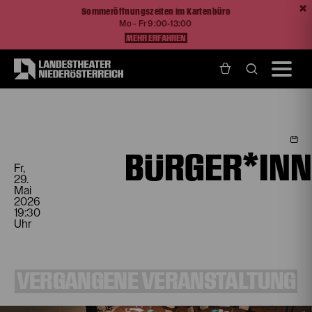
Sommeröffnungszeiten im Kartenbüro
Mo - Fr 9:00-13:00
MEHR ERFAHREN
Home
Programm und Karten
Spielplan
Bürger*innentheater: Was fehlt Ihnen zum Glück? Fragebogen
BÜRGER*INN
Fr,
29.
Mai
2026
19:30
Uhr
VERGANGENE VERANSTALTUNG