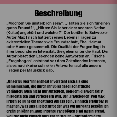
Beschreibung
„Möchten Sie unsterblich sein?“, „Halten Sie sich für einen
guten Freund?“, „Hätten Sie lieber einer anderen Nation
(Kultur) angehört und welcher?“ Der berühmte Schweizer
Autor Max Frisch hat zeit seines Lebens Fragen zu
existenziellen Themen wie Freundschaft, Ehe, Heimat
oder Humor gesammelt. Die Qualität der Fragen liegt in
ihrer besonderen Intensität. Sie gehen unter die Haut. Der
Autor bietet den Lesenden keine Antworten an. Frischs
„Fragebogen“ entstand vor dem Zeitalter des Internets,
als es noch keine schnellen Antworten auf alle unsere
Fragen per Mausklick gab.
„Unser Bürger*innentheater versteht sich als eine
Gemeinschaft, die durch ihr Spiel gesellschaftliche
Veränderungen nicht nur aufzeigen, sondern die Welt aktiv
mitgestalten und verbessern will. Der ,Fragebogen‘ von Max
Frisch soll uns ein theatraler Anlass sein, sinnlich erfahrbar zu
machen, was uns alle betrifft oder was wir nur ganz persönlich
erzählen können. Max Frischs Fragebögen sind faszinierend,
weil sie nicht einfach nur Fragen stellen – sie fordern dazu