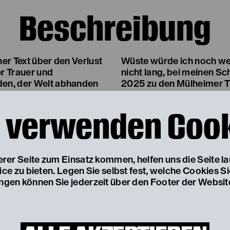
Beschreibung
her Text über den Verlust
hen, im Meer auch, aber
r Trauer und
.“ „Asche“ ist
nden, der Welt abhanden
2025 zu den Mülheimer T
 nicht mehr da ist,
DAUER:
assiert, wenn uns
 verwenden Coo
et, abhandenkommt?
1Stunde 40 Minuten, kei
e sie selbst sagt, ein
age. „Ich sehe, die Regie
ALTERSEMPFEHLUNG:
les Asche. Das hab ich
Ab 16 Jahren
serer Seite zum Einsatz kommen, helfen uns die Seite l
weiter, sogar in der
e zu bieten. Legen Sie selbst fest, welche Cookies S
ungen können Sie jederzeit über den Footer der Websit