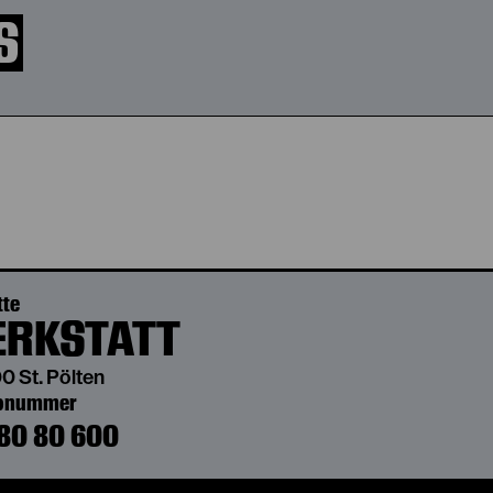
S
tte
RKSTATT
0 St. Pölten
bonummer
80 80 600