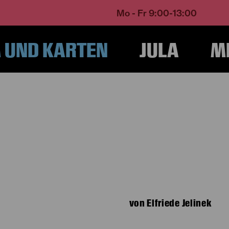
Mo - Fr 9:00-13:00
UND KARTEN
JULA
M
Home
Programm und Karten
Spielplan
Asche
von Elfriede Jelinek