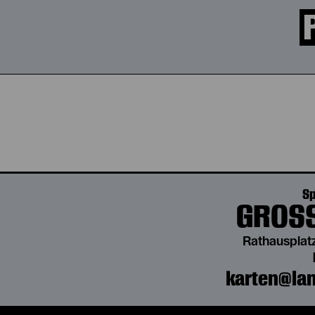
Sp
GROSS
Rathausplatz
karten@lan