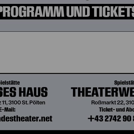
PROGRAMM UND TICKET
ielstätte
Spielstä
ES HAUS
THEATERWE
 11, 3100 St. Pölten
Roßmarkt 22, 310
E-Mail:
Ticket- und A
destheater.net
+43 2742 90 