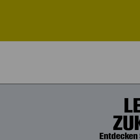
L
ZU
Entdecken 