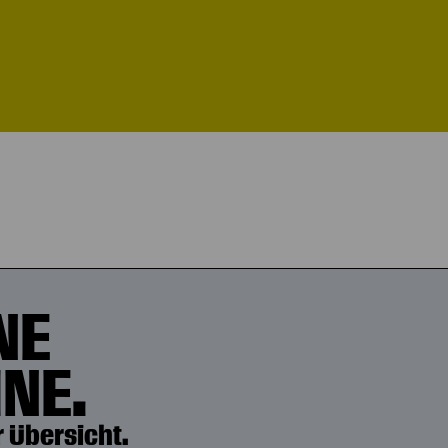
NE
NE.
 Übersicht.