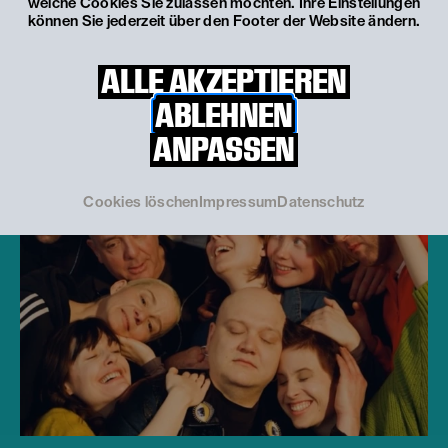
welche Cookies Sie zulassen möchten. Ihre Einstellungen
Erstaufführungen, internationale Gastspiele,
können Sie jederzeit über den Footer der Website ändern.
Kooperationen und partizipative initiativen...
MEHR
ALLE AKZEPTIEREN
ERFAHREN
ABLEHNEN
ANPASSEN
© Katarina Šoškić / EXEX
Cookies löschen
Impressum
Datenschutz