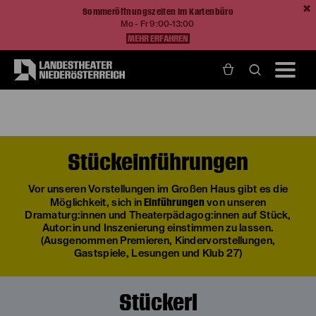
Sommeröffnungszeiten im Kartenbüro
Mo - Fr 9:00-13:00
MEHR ERFAHREN
Home
Ihr Besuch
Rund um den Vorstellungsbesuch
Stückeinführungen, Stückerl, Expert:innengespräche
Stückeinführungen
Vor unseren Vorstellungen im Großen Haus gibt es die
Einführungen
Möglichkeit, sich in
von unseren
Dramaturg:innen und Theaterpädagog:innen auf Stück,
Autor:in und Inszenierung einstimmen zu lassen.
(Ausgenommen Premieren, Kindervorstellungen,
Gastspiele, Lesungen und Klub 27)
Stückerl