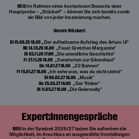
NEU:
Im Rahmen eines kostenlosen Besuchs einer
Hauptprobe – „Stückerl“ – können Sie sich bereits vorab
ein Bild von jeder Inszenierung machen.
Unsere Stückerl:
Di 15.09.26 18.00
„Der aufhaltsame Aufstieg des Arturo Ui"
Mi 14.10.26 18.00
„Faust Gretchen Margarete"
Di 03.11.26 17:00
„Die unendliche Geschichte"
Fr 27.11.26 18.00
„Sanatorium zur Gänsehaut"
Do 14.01.27 18.00
„22 Bahnen"
Fr 15.01.27 18.00
„Ich sehe was, was du nicht siehst"
Di 09.03.27 18.00
„Musik"
Do 25.03.27 18.00
„Der Trinker"
Di 11.05.27 18.00
„Die Geierwally"
Expert:innengespräche
NEU:
In der Spielzeit 2026/27 haben Sie außerdem die
Möglichkeit, im Anschluss an ausgewählte Vorstellungen