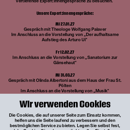
vertiefende Expert:innengespräche zu besuchen.
Unsere Expert:innengespräche:
Mi 27.01.27
Gespräch mit Theologe Wolfgang Palaver
Im Anschluss an die Vorstellung von „Der aufhaltsame
Aufstieg des Arturo Ui"
Fr 12.02.27
Im Anschluss an die Vorstellung von „Sanatorium zur
Gänsehaut"
Mi 31.03.27
Gespräch mit Olinda Albertoni aus dem Haus der Frau St.
Pölten
Im Anschluss an die Vorstellung von „Musik"
Wir verwenden Cookies
Spielzeit 2026/27
Die Cookies, die auf unserer Seite zum Einsatz kommen,
Was spielt sich ab?
helfen uns die Seite laufend zu verbessern und den
bestmöglichen Service zu bieten. Legen Sie selbst fest,
Vier Uraufführungen, drei österreichische