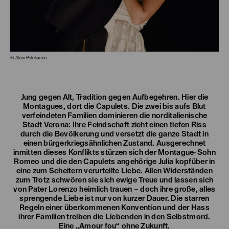
© Alexi Pelekanos
Jung gegen Alt, Tradition gegen Aufbegehren. Hier die
Montagues, dort die Capulets. Die zwei bis aufs Blut
verfeindeten Familien dominieren die norditalienische
Stadt Verona: Ihre Feindschaft zieht einen tiefen Riss
durch die Bevölkerung und versetzt die ganze Stadt in
einen bürgerkriegsähnlichen Zustand. Ausgerechnet
inmitten dieses Konflikts stürzen sich der Montague-Sohn
Romeo und die den Capulets angehörige Julia kopfüber in
eine zum Scheitern verurteilte Liebe. Allen Widerständen
zum Trotz schwören sie sich ewige Treue und lassen sich
von Pater Lorenzo heimlich trauen – doch ihre große, alles
sprengende Liebe ist nur von kurzer Dauer. Die starren
Regeln einer überkommenen Konvention und der Hass
ihrer Familien treiben die Liebenden in den Selbstmord.
Eine „Amour fou“ ohne Zukunft.