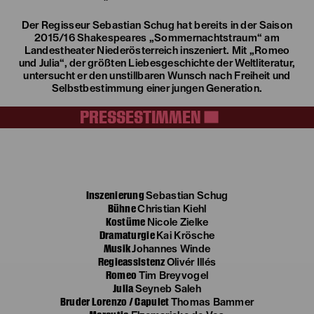
Der Regisseur Sebastian Schug hat bereits in der Saison
2015/16 Shakespeares „Sommernachtstraum“ am
Landestheater Niederösterreich inszeniert. Mit „Romeo
und Julia“, der größten Liebesgeschichte der Weltliteratur,
untersucht er den unstillbaren Wunsch nach Freiheit und
Selbstbestimmung einer jungen Generation.
PRESSESTIMMEN
Inszenierung
Sebastian Schug
Bühne
Christian Kiehl
Kostüme
Nicole Zielke
Dramaturgie
Kai Krösche
Musik
Johannes Winde
Regieassistenz
Olivér Illés
Romeo
Tim Breyvogel
Julia
Seyneb Saleh
Bruder Lorenzo / Capulet
Thomas Bammer