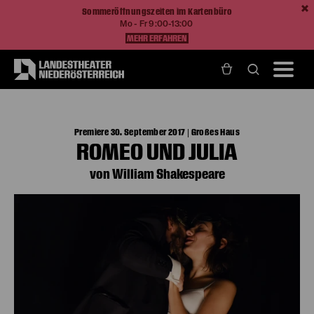
Sommeröffnungszeiten im Kartenbüro
Mo - Fr 9:00-13:00
MEHR ERFAHREN
Home
Spielzeit 17/18
Romeo und Julia
Premiere 30. September 2017 | Großes Haus
ROMEO UND JULIA
von William Shakespeare