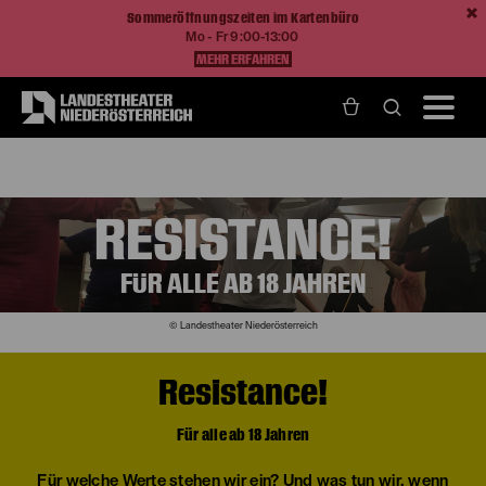
Sommeröffnungszeiten im Kartenbüro
Mo - Fr 9:00-13:00
MEHR ERFAHREN
Home
Mitmachen
Phantasien
Resistance!
RESISTANCE!
FÜR ALLE AB 18 JAHREN
© Landestheater Niederösterreich
Resistance!
Für alle ab 18 Jahren
Für welche Werte stehen wir ein? Und was tun wir, wenn