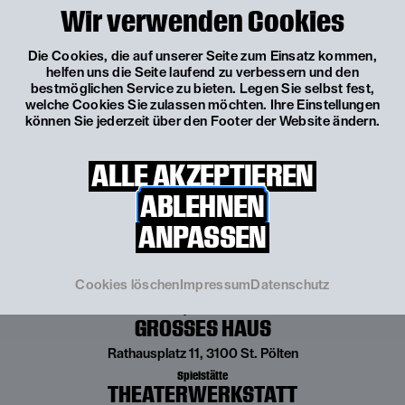
Wir verwenden Cookies
Leitung
Leonie Rohlfing
Projektpatin
Die Cookies, die auf unserer Seite zum Einsatz kommen,
Bettina Kerl
helfen uns die Seite laufend zu verbessern und den
bestmöglichen Service zu bieten. Legen Sie selbst fest,
Anmeldung unter
stadtensemble@landestheater.net
welche Cookies Sie zulassen möchten. Ihre Einstellungen
können Sie jederzeit über den Footer der Website ändern.
Ansprechpartner:in:
Leonie Rohlfing (Ltg. Junges Landestheater)
ALLE AKZEPTIEREN
T
+43 664 60 499 603
E
leonie.rohlfing@landestheater.net
ABLEHNEN
ANPASSEN
Cookies löschen
Impressum
Datenschutz
Spielstätte
GROSSES HAUS
Rathausplatz 11, 3100 St. Pölten
Spielstätte
THEATERWERKSTATT