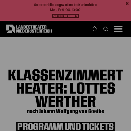
Sommeröffnungszeiten im Kartenbüro
Mo - Fr 9:00-13:00
MEHR ERFAHREN
Home
Programm und Karten
Produktionen
Klassenzimmertheater: Lottes Werther
KLASSENZIMMERT
HEATER: LOTTES
WERTHER
nach Johann Wolfgang von Goethe
PROGRAMM UND TICKETS