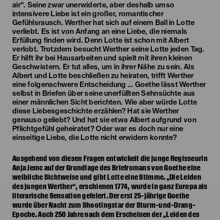
air“. Seine zwar unerwiderte, aber deshalb umso
intensivere Liebe ist ein großer, romantischer
Gefühlsrausch. Werther hat sich auf einem Ball in Lotte
verliebt. Es ist von Anfang an eine Liebe, die niemals
Erfüllung finden wird. Denn Lotte ist schon mit Albert
verlobt. Trotzdem besucht Werther seine Lotte jeden Tag.
Er hilft ihr bei Hausarbeiten und spielt mit ihren kleinen
Geschwistern. Er tut alles, um in ihrer Nähe zu sein. Als
Albert und Lotte beschließen zu heiraten, trifft Werther
eine folgenschwere Entscheidung … Goethe lässt Werther
selbst in Briefen über seine unerfüllten Sehnsüchte aus
einer männlichen Sicht berichten. Wie aber würde Lotte
diese Liebesgeschichte erzählen? Hat sie Werther
genauso geliebt? Und hat sie etwa Albert aufgrund von
Pflichtgefühl geheiratet? Oder war es doch nur eine
einseitige Liebe, die Lotte nicht erwidern konnte?
Ausgehend von diesen Fragen entwickelt die junge Regisseurin
Anja Jemc auf der Grundlage des Briefromans von Goethe eine
weibliche Sichtweise und gibt Lotte eine Stimme. „Die Leiden
des jungen Werther“, erschienen 1774, wurde in ganz Europa als
literarische Sensation gefeiert. Der erst 25-jährige Goethe
wurde über Nacht zum Shootingstar der Sturm-und-Drang-
Epoche. Auch 250 Jahre nach dem Erscheinen der „Leiden des