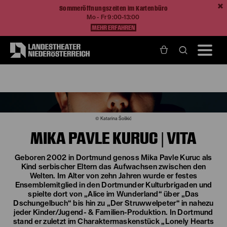
Sommeröffnungszeiten im Kartenbüro
Mo - Fr 9:00-13:00
MEHR ERFAHREN
Home
Über Uns
Mika Pavle Kuruc
© Katarina Šoškić
MIKA PAVLE KURUC | VITA
Geboren 2002 in Dortmund genoss Mika Pavle Kuruc als
Kind serbischer Eltern das Aufwachsen zwischen den
Welten. Im Alter von zehn Jahren wurde er festes
Ensemblemitglied in den Dortmunder Kulturbrigaden und
spielte dort von „Alice im Wunderland“ über „Das
Dschungelbuch“ bis hin zu „Der Struwwelpeter“ in nahezu
jeder Kinder/Jugend- & Familien-Produktion. In Dortmund
stand er zuletzt im Charaktermaskenstück „Lonely Hearts