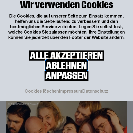
Wir verwenden Cookies
Die Cookies, die auf unserer Seite zum Einsatz kommen,
helfen uns die Seite laufend zu verbessern und den
© Katarina Šoškić / EXEX
bestmöglichen Service zu bieten. Legen Sie selbst fest,
welche Cookies Sie zulassen möchten. Ihre Einstellungen
können Sie jederzeit über den Footer der Website ändern.
Spielzeit 2026/27
Was spielt sich ab?
ALLE AKZEPTIEREN
Vier Uraufführungen, drei österreichische
ABLEHNEN
Erstaufführungen, internationale Gastspiele,
Kooperationen und partizipative Initiativen...
ANPASSEN
MEHR
ERFAHREN
Cookies löschen
Impressum
Datenschutz
© Katarina Šoškić / EXEX