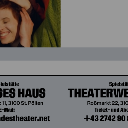
ielstätte
Spielstä
ES HAUS
THEATERWE
 11, 3100 St. Pölten
Roßmarkt 22, 310
E-Mail:
Ticket- und A
destheater.net
+43 2742 90 