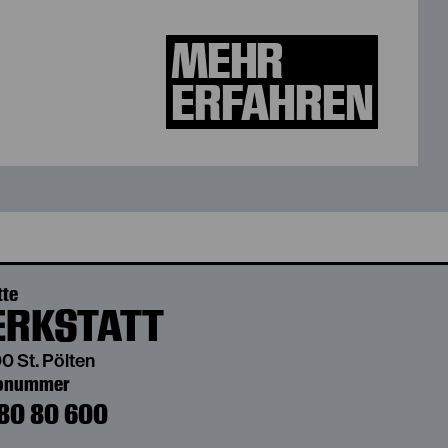
MEHR
ERFAHREN
tte
RKSTATT
0 St. Pölten
bonummer
80 80 600