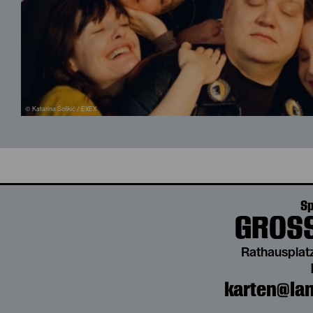
© Katarina Šoškić / EXEX
Sp
GROSS
Rathausplatz
karten@lan