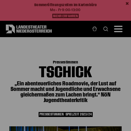
Sommeröffnungszeiten im Kartenbüro
Mo - Fr 9:00-13:00
MEHR ERFAHREN
Home
Magazin
Tschick
Pressestimmen
TSCHICK
„Ein abenteuerliches Roadmovie, der Lust auf
Sommer macht und Jugendliche und Erwachsene
gleichermaßen zum Lachen bringt.“ NÖN
Jugendtheaterkritik
PRESSESTIMMEN
SPIELZEIT 2023/24