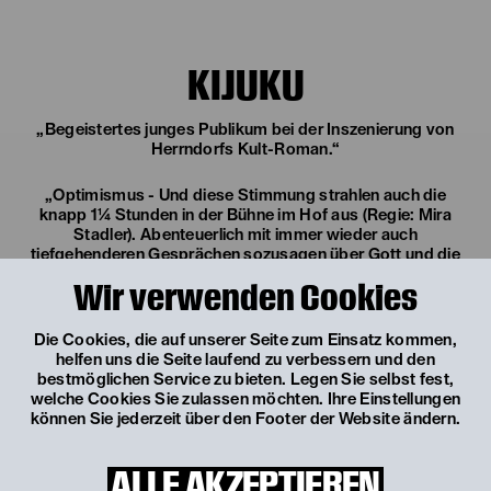
KIJUKU
„Begeistertes junges Publikum bei der Inszenierung von
Herrndorfs Kult-Roman.“
„Optimismus - Und diese Stimmung strahlen auch die
knapp 1¼ Stunden in der Bühne im Hof aus (Regie: Mira
Stadler). Abenteuerlich mit immer wieder auch
tiefgehenderen Gesprächen sozusagen über Gott und die
Welt, das Leben im Allgemeinen, die Liebe im Konkreten,
Wir verwenden Cookies
aber nicht abstrakt, abgehoben, sondern wie reale
Jugendliche, die den beiden Schauspielern abgenommen
werden können. Womit sie Herrndorfs Sprache und
Die Cookies, die auf unserer Seite zum Einsatz kommen,
Intention live erleben lassen.“
helfen uns die Seite laufend zu verbessern und den
bestmöglichen Service zu bieten. Legen Sie selbst fest,
welche Cookies Sie zulassen möchten. Ihre Einstellungen
„Eine Wucht ist vor allem aber die Dritte im Bunde auf der
können Sie jederzeit über den Footer der Website ändern.
Bühne: Laura Laufenberg. Sie spielt nicht nur die freche,
offene, aufmüpfige, dauerquasselnde, bei der ersten
Begegnung auf der Müllhalde abwehrend aggressive Isa
ALLE AKZEPTIEREN
Schmidt, die dann eine Zeitlang das reisende Duo zum Trio