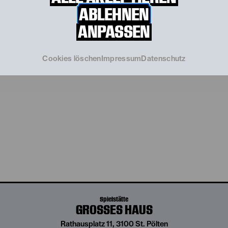
erweitert, sondern verwandelt sich – mitunter blitzschnell
ABLEHNEN
nur durch Mimik, Gestik, Sprachfärbung oder eine
Kopfbedeckung – fast ein Dutzend weiterer Charaktere. “
ANPASSEN
Cookies löschen
Impressum
Datenschutz
Spielstätte
GROSSES HAUS
Rathausplatz 11, 3100 St. Pölten