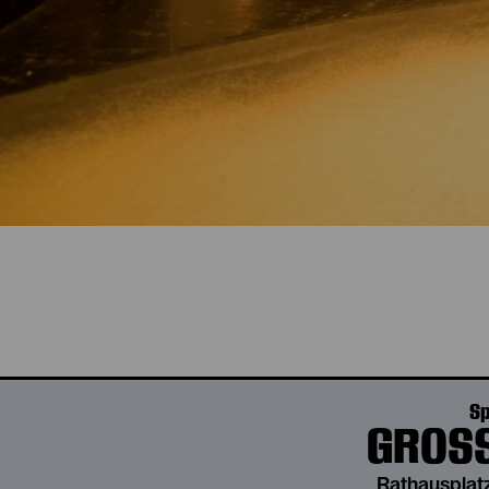
Die akt
Sp
GROSS
Rathausplatz