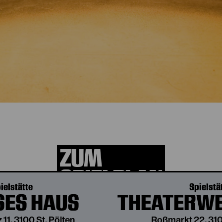
uelle Spielzeit e
ZUM
SPIELPLAN
ielstätte
Spielstä
ES HAUS
THEATERWE
 11, 3100 St. Pölten
Roßmarkt 22, 310