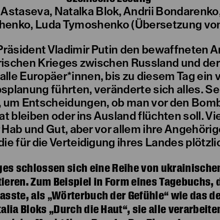
a Astaseva, Natalka Blok, Andrii Bondarenko,
enko, Luda Tymoshenko (Übersetzung von
Präsident Vladimir Putin den bewaffneten A
rischen Krieges zwischen Russland und der
alle Europäer*innen, bis zu diesem Tag ein v
splanung führten, veränderte sich alles. S
, um Entscheidungen, ob man vor den Bombe
t bleiben oder ins Ausland flüchten soll. Vi
 Hab und Gut, aber vor allem ihre Angehöri
ie für die Verteidigung ihres Landes plötzl
eges schlossen sich eine Reihe von ukrainisc
ieren. Zum Beispiel in Form eines Tagebuchs, da
fasste, als „Wörterbuch der Gefühle“ wie das de
lia Bloks „Durch die Haut“, sie alle verarbeite