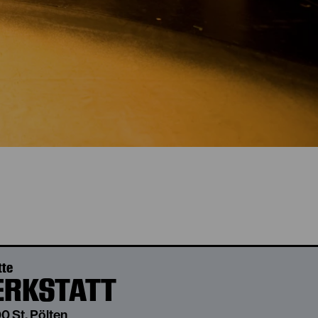
ntdecken
tte
RKSTATT
0 St. Pölten