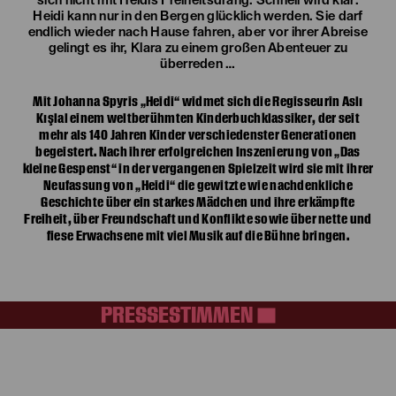
sich nicht mit Heidis Freiheitsdrang. Schnell wird klar:
Heidi kann nur in den Bergen glücklich werden. Sie darf
endlich wieder nach Hause fahren, aber vor ihrer Abreise
gelingt es ihr, Klara zu einem großen Abenteuer zu
überreden …
Mit Johanna Spyris „Heidi“ widmet sich die Regisseurin Aslı
Kışlal einem weltberühmten Kinderbuchklassiker, der seit
mehr als 140 Jahren Kinder verschiedenster Generationen
begeistert. Nach ihrer erfolgreichen Inszenierung von „Das
kleine Gespenst“ in der vergangenen Spielzeit wird sie mit ihrer
Neufassung von „Heidi“ die gewitzte wie nachdenkliche
Geschichte über ein starkes Mädchen und ihre erkämpfte
Freiheit, über Freundschaft und Konflikte sowie über nette und
fiese Erwachsene mit viel Musik auf die Bühne bringen.
PRESSESTIMMEN