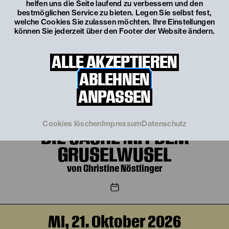
helfen uns die Seite laufend zu verbessern und den
bestmöglichen Service zu bieten. Legen Sie selbst fest,
welche Cookies Sie zulassen möchten. Ihre Einstellungen
Fr, 16. Oktober
10:30 Uhr
können Sie jederzeit über den Footer der Website ändern.
DIE SACHE MIT DEM
GRUSELWUSEL
ALLE AKZEPTIEREN
von Christine Nöstlinger
ABLEHNEN
ANPASSEN
Fr, 16. Oktober
16:00 Uhr
Cookies löschen
Impressum
Datenschutz
DIE SACHE MIT DEM
GRUSELWUSEL
von Christine Nöstlinger
Mi, 21. Oktober 2026