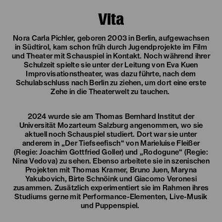
Vita
Nora Carla Pichler, geboren 2003 in Berlin, aufgewachsen
in Südtirol, kam schon früh durch Jugendprojekte im Film
und Theater mit Schauspiel in Kontakt. Noch während ihrer
Schulzeit spielte sie unter der Leitung von Eva Kuen
Improvisationstheater, was dazu führte, nach dem
Schulabschluss nach Berlin zu ziehen, um dort eine erste
Zehe in die Theaterwelt zu tauchen.
2024 wurde sie am Thomas Bernhard Institut der
Universität Mozarteum Salzburg angenommen, wo sie
aktuell noch Schauspiel studiert. Dort war sie unter
anderem in „Der Tiefseefisch“ von Marieluise Fleißer
(Regie: Joachim Gottfried Goller) und „Rodogune“ (Regie:
Nina Vedova) zu sehen. Ebenso arbeitete sie in szenischen
Projekten mit Thomas Kramer, Bruno Juen, Maryna
Yakubovich, Birte Schnöink und Giacomo Veronesi
zusammen. Zusätzlich experimentiert sie im Rahmen ihres
Studiums gerne mit Performance-Elementen, Live-Musik
und Puppenspiel.