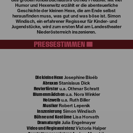
des großen Kinderbuchautors Otfried Preußler. Mit viel
Humor und Hexenwitz erzählt er die abenteuerliche
Geschichte der kleinen Hexe, die am Ende selbst
herausfinden muss, was gut und was böse ist. Simon
Windisch, ein erfahrener Regisseur für Kinder- und
Jugendstücke, wird zum ersten Mal am Landestheater
Niederösterreich inszenieren.
PRESSESTIMMEN
Die kleine Hexe
Josephine Bloéb
Abraxas
Stanislaus Dick
Revierförster
u.a. Othmar Schratt
Blumenmädchen
u.a. Nora Winkler
Holzweib
u.a. Ruth Biller
Musiker
Robert Lepenik
Inszenierung
Simon Windisch
Bühne und Kostüme
Lisa Horvath
Dramaturgie
Julia Engelmayer
Video und Regieassistenz
Victoria Halper