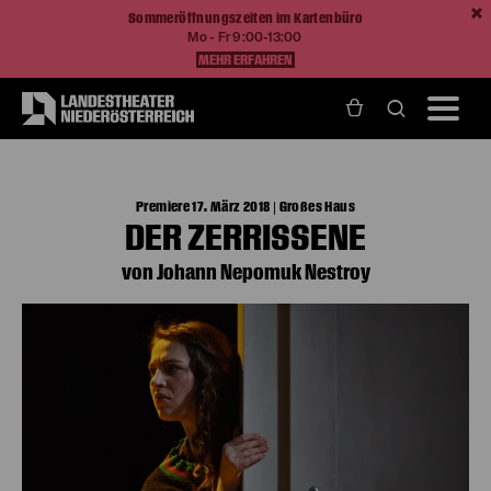
Sommeröffnungszeiten im Kartenbüro
Mo - Fr 9:00-13:00
MEHR ERFAHREN
Home
Spielzeit 17/18
Der Zerrissene
Premiere 17. März 2018 | Großes Haus
DER ZERRISSENE
von Johann Nepomuk Nestroy