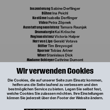
Inszenierung
Sabine Derflinger
Bühne
Ina Peichl
Kostüme
Isabella Derflinger
Video
Petra Zöpnek
Ausstattungsassistenz
Tamara Raunjak
Dramaturgie
Kai Krösche
Regieassistenz
Victoria Halper
Herr von Lips
Gerald Votava
Stifler
Tim Breyvogel
Sporner
Tobias Artner
Wixer
Stanislaus Dick
Madame Schleyer
Cathrine Dumont
Gluthammer
Michael Scherff
Wir verwenden Cookies
Krautkopf
Haymon
Maria Buttinger
Kathi
Josephine Bloéb
Staubmann (Justiziar)
Othmar Schratt
Die Cookies, die auf unserer Seite zum Einsatz kommen,
Anton
Helmut Wiesinger
helfen uns die Seite laufend zu verbessern und den
Musiker
Helmut Stippich
bestmöglichen Service zu bieten. Legen Sie selbst fest,
welche Cookies Sie zulassen möchten. Ihre Einstellungen
können Sie jederzeit über den Footer der Website ändern.