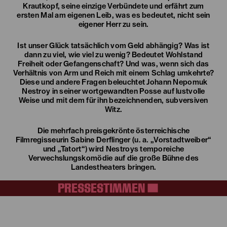
Krautkopf, seine einzige Verbündete und erfährt zum
ersten Mal am eigenen Leib, was es bedeutet, nicht sein
eigener Herr zu sein.
Ist unser Glück tatsächlich vom Geld abhängig? Was ist
dann zu viel, wie viel zu wenig? Bedeutet Wohlstand
Freiheit oder Gefangenschaft? Und was, wenn sich das
Verhältnis von Arm und Reich mit einem Schlag umkehrte?
Diese und andere Fragen beleuchtet Johann Nepomuk
Nestroy in seiner wortgewandten Posse auf lustvolle
Weise und mit dem für ihn bezeichnenden, subversiven
Witz.
Die mehrfach preisgekrönte österreichische
Filmregisseurin Sabine Derflinger (u. a. „Vorstadtweiber“
und „Tatort“) wird Nestroys temporeiche
Verwechslungskomödie auf die große Bühne des
Landestheaters bringen.
PRESSESTIMMEN