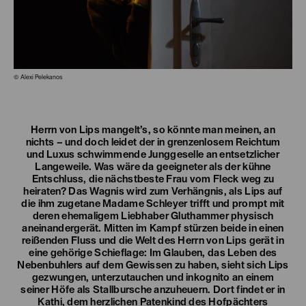
© Alexi Pelekanos
Herrn von Lips mangelt’s, so könnte man meinen, an
nichts – und doch leidet der in grenzenlosem Reichtum
und Luxus schwimmende Junggeselle an entsetzlicher
Langeweile. Was wäre da geeigneter als der kühne
Entschluss, die nächstbeste Frau vom Fleck weg zu
heiraten? Das Wagnis wird zum Verhängnis, als Lips auf
die ihm zugetane Madame Schleyer trifft und prompt mit
deren ehemaligem Liebhaber Gluthammer physisch
aneinandergerät. Mitten im Kampf stürzen beide in einen
reißenden Fluss und die Welt des Herrn von Lips gerät in
eine gehörige Schieflage: Im Glauben, das Leben des
Nebenbuhlers auf dem Gewissen zu haben, sieht sich Lips
gezwungen, unterzutauchen und inkognito an einem
seiner Höfe als Stallbursche anzuheuern. Dort findet er in
Kathi, dem herzlichen Patenkind des Hofpächters