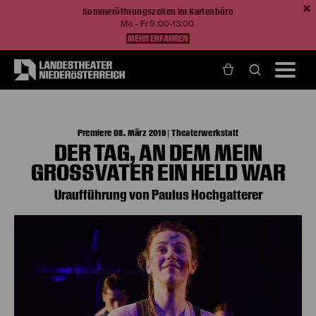
Sommeröffnungszeiten im Kartenbüro
Mo - Fr 9:00-13:00
MEHR ERFAHREN
Home
Spielzeit 18/19
Der Tag, an dem mein Großvater ein Held war
Premiere 08. März 2019 | Theaterwerkstatt
DER TAG, AN DEM MEIN
GROSSVATER EIN HELD WAR
Uraufführung von Paulus Hochgatterer