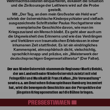
Wehrmachtssoldaten einquartieren, eskaliert die Situation
und die Zivilcourage der Leithners wird auf die Probe
gestellt.
Mit „Der Tag, an dem mein Großvater ein Held war“
schrieb der österreichische Kinderpsychiater und vielfach
ausgezeichnete Schriftsteller Paulus Hochgatterer eine
exemplarische Geschichte davon, wie man im
Kriegszustand ein Mensch bleibt. Es geht aber auch um
die Ungewissheit des Erinnerns und wie das Verdrängen
und Verklären von traumatischen Erlebnissen in einer
inhumanen Zeit stattfindet. Es ist ein eindringliches
Kammerspiel, atmosphärisch dicht, vielschichtig,
sprachlich knapp und präzise, ein „Meisterwerk der
deutschsprachigen Gegenwartsliteratur“ (Der Falter).
Der aus Niederösterreich stammende Regisseur Moritz Beichl,
der am Landestheater Niederösterreich zuletzt mit viel
Feingefühl und Musikalität Franz Kafkas „Die Verwandlung“
sowie u.a. am Deutschen Schauspielhaus Hamburg inszeniert
hat, wird die bewegende Geschichte aus der Perspektive der
jüngsten Kriegsgeneration auf die Bühne bringen.
PRESSESTIMMEN