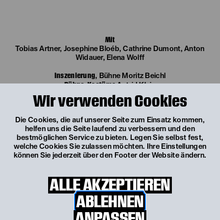
Mit
Tobias Artner, Josephine Bloéb, Cathrine Dumont, Anton
Widauer, Elena Wolff
Inszenierung
, Bühne Moritz Beichl
Bühne, Kostüme
Astrid Klein
Musik
Bernhard Eder
Wir verwenden Cookies
Die Cookies, die auf unserer Seite zum Einsatz kommen,
helfen uns die Seite laufend zu verbessern und den
bestmöglichen Service zu bieten. Legen Sie selbst fest,
welche Cookies Sie zulassen möchten. Ihre Einstellungen
können Sie jederzeit über den Footer der Website ändern.
ALLE AKZEPTIEREN
ABLEHNEN
ANPASSEN