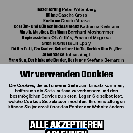
Inszenierung
Peter Wittenberg
Bühne
Sascha Gross
Kostüme
Cedric Mpaka
Kostüm- und Bühnenbildassistenz
Katharina Kielmann
Musik, Musiker, Ein Mann
Bernhard Moshammer
Regieassistenz
Olivér Illés, Emanuel Megersa
Shen Te/Shui Ta
Lili Epply
Dritter Gott, Großvater, Schreine
Lin To, Barbier Shu Fu, Der
r
Arbeitslose
Tobias Voigt
Yang Sun, Der hinkende Bruder, Der Junge
Stefano Bernardin
Wang, ein Wasserverkäufe
r Tim Breyvogel
Wir verwenden Cookies
Die Shin, Zweiter Gott, Die Schwägerin
Bettina Kerl
Frau Yang, Frau, Tabakhändlerin
Josephine Bloéb
Erster Gott, Polizist, Der Neffe, Der Aufseher
Tobias Artner
Die Cookies, die auf unserer Seite zum Einsatz kommen,
helfen uns die Seite laufend zu verbessern und den
bestmöglichen Service zu bieten. Legen Sie selbst fest,
welche Cookies Sie zulassen möchten. Ihre Einstellungen
können Sie jederzeit über den Footer der Website ändern.
ALLE AKZEPTIEREN