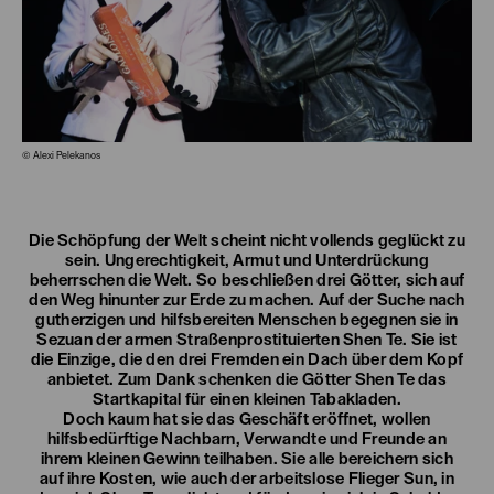
© Alexi Pelekanos
Die Schöpfung der Welt scheint nicht vollends geglückt zu
sein. Ungerechtigkeit, Armut und Unterdrückung
beherrschen die Welt. So beschließen drei Götter, sich auf
den Weg hinunter zur Erde zu machen. Auf der Suche nach
gutherzigen und hilfsbereiten Menschen begegnen sie in
Sezuan der armen Straßenprostituierten Shen Te. Sie ist
die Einzige, die den drei Fremden ein Dach über dem Kopf
anbietet. Zum Dank schenken die Götter Shen Te das
Startkapital für einen kleinen Tabakladen.
Doch kaum hat sie das Geschäft eröffnet, wollen
hilfsbedürftige Nachbarn, Verwandte und Freunde an
ihrem kleinen Gewinn teilhaben. Sie alle bereichern sich
auf ihre Kosten, wie auch der arbeitslose Flieger Sun, in