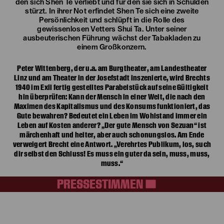
den sich Shen Te verliebt und für den sie sich in Schulden
stürzt. In ihrer Not erfindet Shen Te sich eine zweite
Persönlichkeit und schlüpft in die Rolle des
gewissenlosen Vetters Shui Ta. Unter seiner
ausbeuterischen Führung wächst der Tabakladen zu
einem Großkonzern.
Peter Wittenberg, der u.a. am Burgtheater, am Landestheater
Linz und am Theater in der Josefstadt inszenierte, wird Brechts
1940 im Exil fertig gestelltes Parabelstück auf seine Gültigkeit
hin überprüfen: Kann der Mensch in einer Welt, die nach den
Maximen des Kapitalismus und des Konsums funktioniert, das
Gute bewahren? Bedeutet ein Leben im Wohlstand immer ein
Leben auf Kosten anderer? „Der gute Mensch von Sezuan“ ist
märchenhaft und heiter, aber auch schonungslos. Am Ende
verweigert Brecht eine Antwort. „Verehrtes Publikum, los, such
dir selbst den Schluss! Es muss ein guter da sein, muss, muss,
muss.“
PRESSESTIMMEN