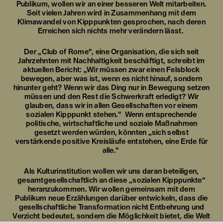
Publikum, wollen wir an einer besseren Welt mitarbeiten.
Seit vielen Jahren wird in Zusammenhang mit dem
Klimawandel von Kipppunkten gesprochen, nach deren
Erreichen sich nichts mehr verändern lässt.
Der „Club of Rome“, eine Organisation, die sich seit
Jahrzehnten mit Nachhaltigkeit beschäftigt, schreibt im
aktuellen Bericht: „Wir müssen zwar einen Felsblock
bewegen, aber was ist, wenn es nicht hinauf, sondern
hinunter geht? Wenn wir das Ding nur in Bewegung setzen
müssen und den Rest die Schwerkraft erledigt? Wir
glauben, dass wir in allen Gesellschaften vor einem
sozialen Kipppunkt stehen.“ Wenn entsprechende
politische, wirtschaftliche und soziale Maßnahmen
gesetzt werden würden, könnten „sich selbst
verstärkende positive Kreisläufe entstehen, eine Erde für
alle.“
Als Kulturinstitution wollen wir uns daran beteiligen,
gesamtgesellschaftlich an diese „sozialen Kipppunkte“
heranzukommen. Wir wollen gemeinsam mit dem
Publikum neue Erzählungen darüber entwickeln, dass die
gesellschaftliche Transformation nicht Entbehrung und
Verzicht bedeutet, sondern die Möglichkeit bietet, die Welt