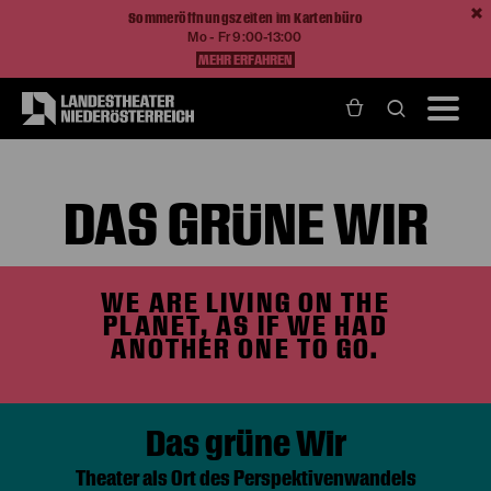
Sommeröffnungszeiten im Kartenbüro
Mo - Fr 9:00-13:00
MEHR ERFAHREN
Home
Das grüne Wir
DAS GRÜNE WIR
WE ARE LIVING ON THE
PLANET, AS IF WE HAD
ANOTHER ONE TO GO.
Das grüne Wir
Theater als Ort des Perspektivenwandels