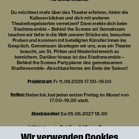
Du möchtest mehr über das Theater erfahren, hinter die
Kulissen blicken und dich mit anderen
Theaterbegeisterten vernetzen? Dann melde dich beim
Stadtensemble – Behind the Scenes an! Gemeinsam
tauchen wir tiefer in die Welt unserer Stücke ein, besuchen
Proben und kommen mit beteiligten Künstler:innen ins
Gespräch. Gemeinsam überlegen wir uns, was ein Theater
braucht, um St. Pölten und Niederösterreich zu
bereichern. Darüber hinaus ist das Stadtensemble –
Behind the Scenes Partyplaner des gemeinsamen
Stadtensemble- Abschlussfestes am Ende der Saison!
Projektstart:
Fr 11.09.2026 17.00–19.00
Treffen:
finden bis Juni jeden ersten Freitag im Monat von
17.00–19.00 statt.
Abschlussfest
Sa 05.06.2027 18.00
Leitung
Leonie Rohlfing & Mirjam Bauer
Wir verwenden Cookies