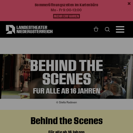
Sommeröffnungszeiten im Kartenbüro
Mo - Fr 9:00-13:00
MEHR ERFAHREN
Home
Mitmachen
Phantasien
Behind the Scenes
BEHIND THE
SCENES
FÜR ALLE AB 16 JAHREN
© Stella Radovan
Behind the Scenes
Für alle ab 16 Jahren