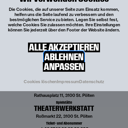
Projektpate
Felix Thewanger
Die Cookies, die auf unserer Seite zum Einsatz kommen,
Anmeldung unter
stadtensemble@landestheater.net
helfen uns die Seite laufend zu verbessern und den
bestmöglichen Service zu bieten. Legen Sie selbst fest,
welche Cookies Sie zulassen möchten. Ihre Einstellungen
Ansprechpartner:in:
können Sie jederzeit über den Footer der Website ändern.
Mirjam Bauer (Ltg. Theatervermittlung)
T
+43 664 60 499 694
E
mirjam.bauer@landestheater.net
ALLE AKZEPTIEREN
ABLEHNEN
ANPASSEN
Spielstätte
Cookies löschen
Impressum
Datenschutz
GROSSES HAUS
Rathausplatz 11, 3100 St. Pölten
Spielstätte
THEATERWERKSTATT
Roßmarkt 22, 3100 St. Pölten
Ticket- und Abonummer