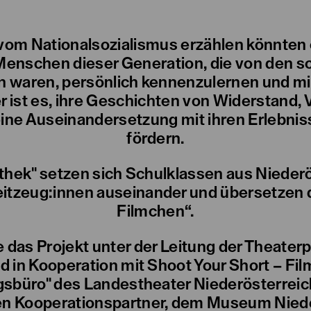
 vom Nationalsozialismus erzählen könnten
 Menschen dieser Generation, die von den 
 waren, persönlich kennenzulernen und mit
 ist es, ihre Geschichten von Widerstand, V
eine Auseinandersetzung mit ihren Erlebni
fördern.
othek" setzen sich Schulklassen aus Nieder
itzeug:innen auseinander und übersetzen di
Filmchen“.
e das Projekt unter der Leitung der Theat
d in Kooperation mit Shoot Your Short – Film
büro" des Landestheater Niederösterreich
n Kooperationspartner, dem Museum Nieder