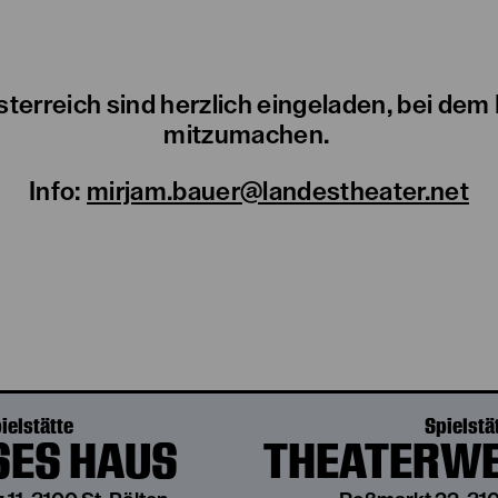
terreich sind herzlich eingeladen, bei dem
mitzumachen.
Info:
mirjam.bauer@landestheater.net
ielstätte
Spielstä
ES HAUS
THEATERWE