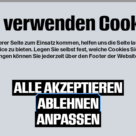
 wurde 2022 mit dem „media literacy award“ au
 verwenden Coo
serer Seite zum Einsatz kommen, helfen uns die Seite l
e zu bieten. Legen Sie selbst fest, welche Cookies S
ungen können Sie jederzeit über den Footer der Websit
ALLE AKZEPTIEREN
ABLEHNEN
ANPASSEN
SAISON 2023/24
BORG St. Pölten