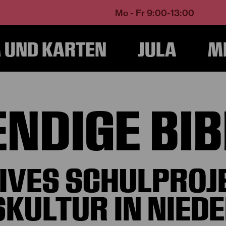
Mo - Fr 9:00-13:00
UND KARTEN
JULA
M
Home
Erinnerungsbüro
Die lebendige Bibliothek
ENDIGE BI
TIVES SCHULPRO
KULTUR IN NIED