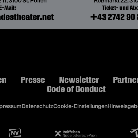
 11, 3100 St. Pölten
Roßmarkt 22, 310
E-Mail:
Ticket- und A
destheater.net
+43 2742 90 
en
Presse
Newsletter
Partne
Code of Conduct
pressum
Datenschutz
Cookie-Einstellungen
Hinweisgebe