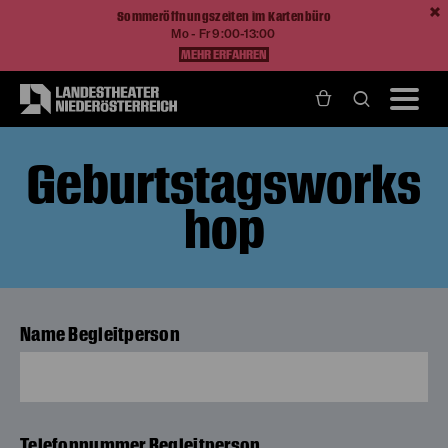
Sommeröffnungszeiten im Kartenbüro
Mo - Fr 9:00-13:00
MEHR ERFAHREN
(optional)
Geburtstagsworks
hop
Name Begleitperson
Telefonnummer Begleitperson