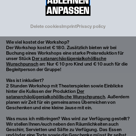
ABLEHNEN
ANPASSEN
Für welches Alter ist der Workshop gedacht?
Das Alter der Kinder sollte in etwa zwischen 6 und 12 Jahren
liegen.
Delete cookies
Imprint
Privacy policy
Wie viel kostet der Workshop?
Der Workshop kostet € 180. Zusätzlich bieten wir bei
Buchung eines Workshops eine starke Preisreduktion für
unser Stück
Der satanarchäolügenialkohöllische
Wunschpunsch
an: Nur € 10 pro Kind und € 10 auch für die
Begleitperson der Gruppe!
Was ist inkludiert?
2 Stunden Workshop mit Theaterspielen sowie Einblicke
hinter die Kulissen der Produktion
Der
satanarchäolügenialkohöllische Wunschpunsch
. Außerdem
planen wir Zeit für ein gemeinsames Überreichen von
Geschenken und eine kleine Jause mit ein.
Was muss ich mitbringen? Was wird zur Verfügung gestellt?
Wir stellen Ihnen/euch neben den Räumlichkeiten auch
Geschirr, Servietten und Säfte zu Verfügung. Das Essen
und/oder eine Torte sowie die Geschenke müsst ihr selbst